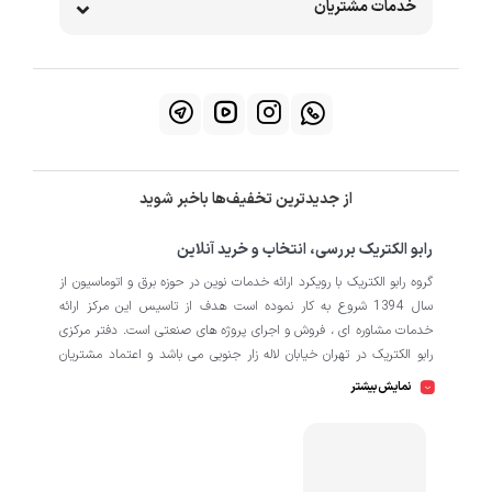
خدمات مشتریان
از جدیدترین تخفیف‌ها باخبر شوید
رابو الکتریک بررسی، انتخاب و خرید آنلاین
گروه رابو الکتریک با رویکرد ارائه خدمات نوین در حوزه برق و اتوماسیون از
سال 1394 شروع به کار نموده است هدف از تاسیس این مرکز ارائه
خدمات مشاوره ای ، فروش و اجرای پروژه های صنعتی است. دفتر مرکزی
رابو الکتریک در تهران خیابان لاله زار جنوبی می باشد و اعتماد مشتریان
باعث افتتاح شعبه دوم و کارگاه تابلو سازی نیز در منطقه صنعتی کمالشهر
نمایش بیشتر
کرج شده است. همکاران ما در رابو الکتریک به طور تخصصی بر روی
اتوماسیون صنعتی فعالیت می کند در نگاه دقیق تر شامل محصولاتی از
HMI
اتوماسیون
PLC
اینورتر
سروو
ترانسمیتر
انکودر
دسته
،
،
،
،
،
،
سافت استارتر
منبع تغذیه
کوپلینگ
کلید مینیاتوری
،
،
،
، انواع
و