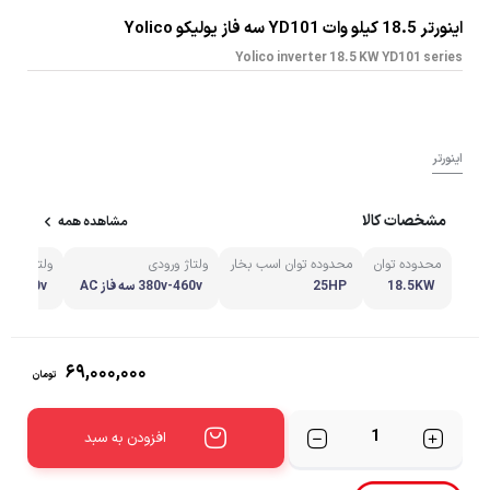
اینورتر 18.5 کیلو وات YD101 سه فاز یولیکو Yolico
Yolico inverter 18.5 KW YD101 series
اینورتر
مشخصات کالا
مشاهده همه
محدوده توان
محدوده توان اسب بخار
ولتاژ ورودی
ولتاژ خرو
18.5KW
25HP
380v-460v سه فاز AC
380v-460v سه فاز
۶۹,۰۰۰,۰۰۰
تومان
تعداد
افزودن به سبد