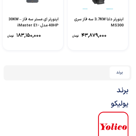
اینورتر دلتا 3.7KW سه فاز سری
اینورتر ای مستر سه فاز 30KW –
MS300
40HP مدل iMaster E1-
300HF/370HFP
۱۸۳,۱۵۰,۰۰۰
۴۳,۸۷۹,۰۰۰
تومان
تومان
برند
برند
یولیکو