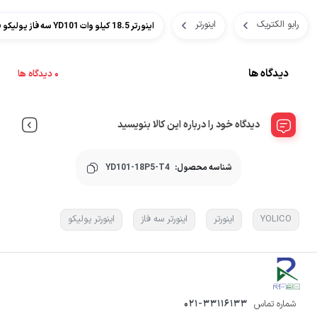
رابو الکتریک
اینورتر
اینورتر 18.5 کیلو وات YD101 سه فاز یولیکو Yolico
دیدگاه ها
0 دیدگاه ها
دیدگاه خود را درباره این کالا بنویسید
شناسه محصول:
YD101-18P5-T4
YOLICO
اینورتر
اینورتر سه فاز
اینورتر یولیکو
شماره تماس
021-33116133