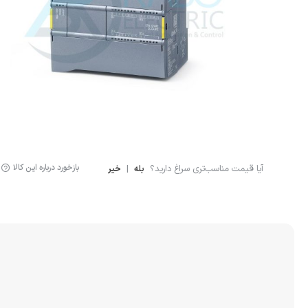
لوازم اندازه گیری
سنسور ال
لیمیت سوئیچ
سنسور خ
سنسور فشار
نمایشگر دیجیتال
کنترلر
بازخورد درباره این کالا
آیا قیمت مناسب‌تری سراغ دارید؟
|
بله
خیر
انکودر
کوپلینگ
لودسل
جانبی اتوماسیون