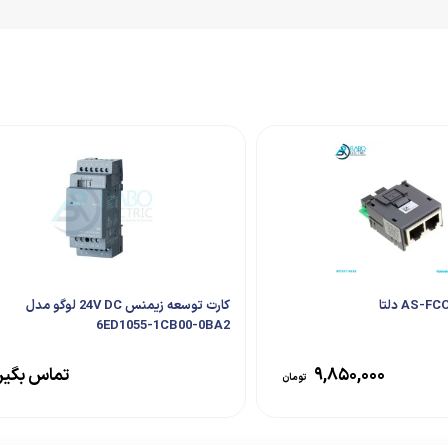
کارت توسعه زیمنس 24V DC لوگو مدل
6ED1055-1CB00-0BA2
۹,۸۵۰,۰۰۰
تماس بگیر
تومان