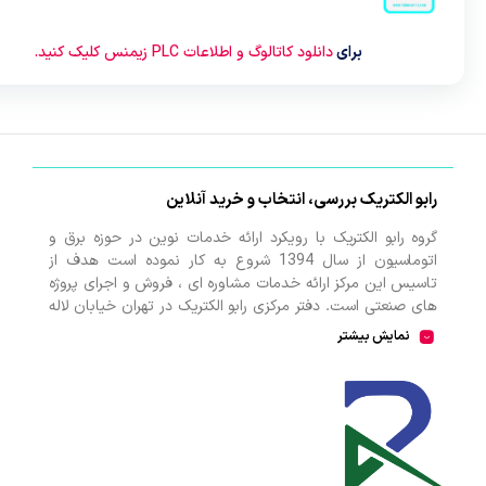
برای
دانلود کاتالوگ و اطلاعات PLC زیمنس کلیک کنید.
رابو الکتریک بررسی، انتخاب و خرید آنلاین
گروه رابو الکتریک با رویکرد ارائه خدمات نوین در حوزه برق و
اتوماسیون از سال 1394 شروع به کار نموده است هدف از
تاسیس این مرکز ارائه خدمات مشاوره ای ، فروش و اجرای پروژه
های صنعتی است. دفتر مرکزی رابو الکتریک در تهران خیابان لاله
زار جنوبی می باشد و اعتماد مشتریان باعث افتتاح شعبه دوم و
نمایش بیشتر
کارگاه تابلو سازی نیز در منطقه صنعتی کمالشهر کرج شده است.
همکاران ما در رابو الکتریک به طور تخصصی بر روی اتوماسیون
صنعتی فعالیت می کند در نگاه دقیق تر شامل محصولاتی از
دسته
HMI
،
اتوماسیون
،
PLC
،
اینورتر
،
سروو
،
ترانسمیتر
،
انکودر
،
سافت استارتر
،
منبع تغذیه
،
کوپلینگ
، انواع
کلید مینیاتوری
و
حرارتی
، انواع
رله
و
سنسور
است که در کارخانه، کارگاه و پروژه ها