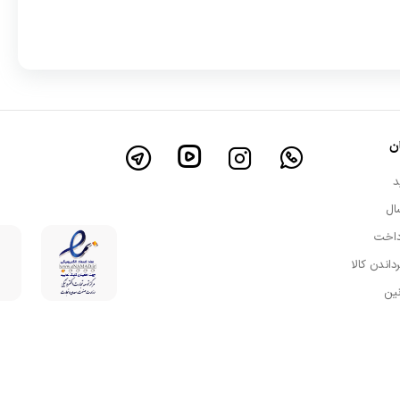
ن
د
ال
داخت
رداندن کالا
نین