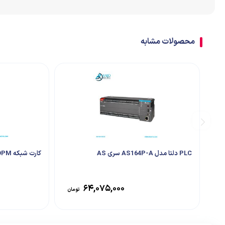
اتصالات
ترمینال
محصولات مشابه
تابلو تجهیزات جانبی
PLC دلتا مدل AS164P-A سری AS
کارت شبکه AS-FCOPM دلتا
۶۴,۰۷۵,۰۰۰
تومان