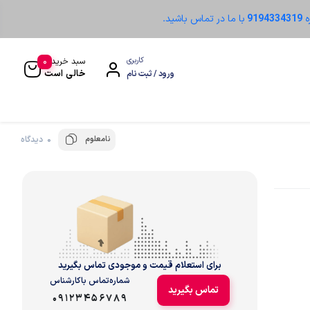
ه
9194334319
با ما در تماس باشید.
0
کاربری
سبد خرید
خالی است
ورود / ثبت نام
نامعلوم
0 دیدگاه
سنسور نوری
برای استعلام قیمت و موجودی تماس بگیرید
شماره‌تماس‌ با‌کارشناس
تماس بگیرید
09123456789