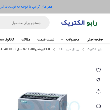
همراهان گرامی با توجه به نوسانات ار
صفحه اصلی
محصولات
لیست قیمت
مقالات
کاتالوگ م
رابو الکتریک
پی ال سی - PLC
PLC زیمنس S7-1200 مدل 6ES7214-1AF40-0XB0
اتوماسیون
PLC
تجهیزات کنترل موتور
کارت تو
ریموت IO
الکترومکانیکال
HMI
ابزار دقیق و ترانسمیتر
منبع ت
تجهیزات کنترلر
سنسو