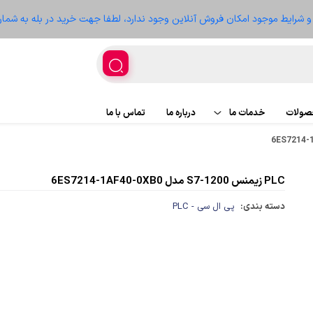
ز و شرایط موجود امکان فروش آنلاین وجود ندارد، لطفا جهت خرید در بله به شمار
حصولات
خدمات ما
درباره ما
تماس با ما
اجرای پروژه
پروژه ها
PLC زیمنس S7-1200 مدل 6ES7214-1AF40-0XB0
تعمیر تجهیزات
سعه
دسته بندی:
پی ال سی - PLC
غذیه
ر