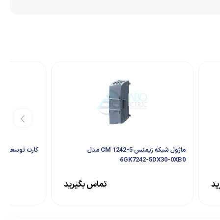
ماژول شبکه زیمنس CM 1242-5 مدل
کارت توسعه تکو SG2-8ER-A سری 
6GK7242-5DX30-0XB0
ید
تماس بگیرید