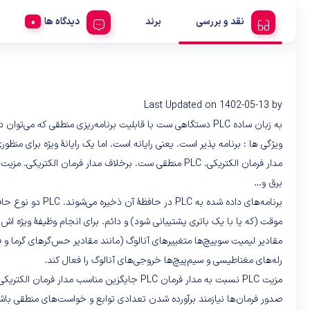
نقد و بررسی
برند
دیدگاه ها
Last Updated on 1402-05-13 by
به زبان ساده PLC دستگاهی ست با قابلیت برنامه‌ریزی منطقی که می‌توان داده‌هایی را به عنوان ورودی به دستگاه تغذیه کند، روی آن‌ها پردازش انجام دهد و در نهایت خروجی‌هایی را کنترل یا نمایش دهد.
ویژگی ها : برنامه پذیر است. یعنی رایانه است. اما یک رایانهٔ ویژه برای منظ
برق و…
برنامه‌های داده شده به PLC در حافظهٔ آن ذخیره می‌شوند. PLC دو نوع حافظه دارد :
موقت (که یا با یک باتری پشتیبانی شود) و دائم. برای انجام وظیفهٔ ویژه ا
مقادیر لیمیت سوییچ‌ها متغییرهای آنالوگ (مانند مقادیر حس‌گرهای گرما و 
رله‌های مغناطیسی و سیم‌پیچ‌ها خروجی‌های آنالوگ را فعال کند.
مزیت PLC نسبت به مدار فرمان PLC جایگزین م
صدور فرمان‌ها نیازمند برآورده شدن تعدادی توابع و خواست‌های منطقی باش