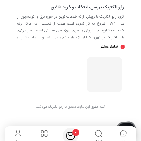
رابو الکتریک بررسی، انتخاب و خرید آنلاین
گروه رابو الکتریک با رویکرد ارائه خدمات نوین در حوزه برق و اتوماسیون از
سال 1394 شروع به کار نموده است هدف از تاسیس این مرکز ارائه
خدمات مشاوره ای ، فروش و اجرای پروژه های صنعتی است. دفتر مرکزی
رابو الکتریک در تهران خیابان لاله زار جنوبی می باشد و اعتماد مشتریان
باعث افتتاح شعبه دوم و کارگاه تابلو سازی نیز در منطقه صنعتی کمالشهر
نمایش بیشتر
کرج شده است. همکاران ما در رابو الکتریک به طور تخصصی بر روی
اتوماسیون صنعتی فعالیت می کند در نگاه دقیق تر شامل محصولاتی از
HMI
اتوماسیون
PLC
اینورتر
سروو
ترانسمیتر
انکودر
دسته
،
،
،
،
،
،
سافت استارتر
منبع تغذیه
کوپلینگ
کلید مینیاتوری
،
،
،
، انواع
و
حرارتی
رله
سنسور
، انواع
و
است که در کارخانه، کارگاه و پروژه ها
استفاده می شود. ما در رابو الکتریک تمامی تلاش خود را به کار می بندیم
که رضایت مشتریان را مورد اولویت قرار بدهیم. از این رو کالا هایی را به
کاربران برای خرید پیشنهاد می دهیم که از کیفیت بالا و پشتیبانی و
همچنین گارانتی های طولانی مدت برخوردار باشند. اگر قصد دارید با خیالی
کليه حقوق اين سايت متعلق به رابو الکتریک می‌باشد.
آسوده پروژه خود را پیش ببرید با ما در ارتباط باشید.
0
جستجو
کاربری