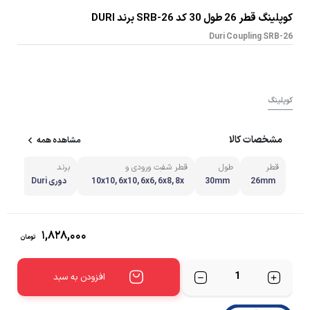
کوپلینگ قطر 26 طول 30 کد SRB-26 برند DURI
Duri Coupling SRB-26
کوپلینگ
مشخصات کالا
مشاهده همه
قطر
طول
قطر شفت ورودی و
برند
خروجی(mm)
مشاه
26mm
30mm
10x10, 6x10, 6x6, 6x8, 8x
دوری Duri
10, 8x8
۱,۸۲۸,۰۰۰
تومان
تعداد
افزودن به سبد