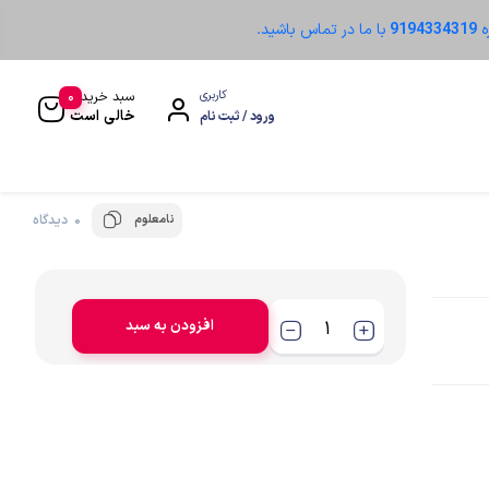
ه
9194334319
با ما در تماس باشید.
0
کاربری
سبد خرید
خالی است
ورود / ثبت نام
نامعلوم
0 دیدگاه
سنسور نوری
افزودن به سبد