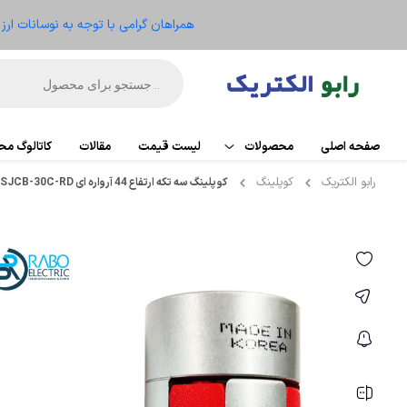
همراهان گرامی با توجه به نوسانات ار
صفحه اصلی
محصولات
لیست قیمت
مقالات
کاتالوگ م
رابو الکتریک
کوپلینگ
کوپلینگ سه تکه ارتفاع 44 آرواره ای SJCB-30C-RD دوری Duri
اتوماسیون
PLC
تجهیزات کنترل موتور
کارت تو
ریموت IO
الکترومکانیکال
HMI
ابزار دقیق و ترانسمیتر
منبع ت
تجهیزات کنترلر
سنسو