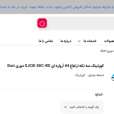
ز و شرایط موجود امکان فروش آنلاین وجود ندارد، لطفا جهت خرید در بله به شمار
حصولات
خدمات ما
درباره ما
تماس با ما
اجرای پروژه
پروژه ها
کوپلینگ سه تکه ارتفاع 44 آرواره ای SJCB-30C-RD دوری Duri
تعمیر تجهیزات
سعه
دسته بندی:
کوپلینگ
اندازه
غذیه
ر