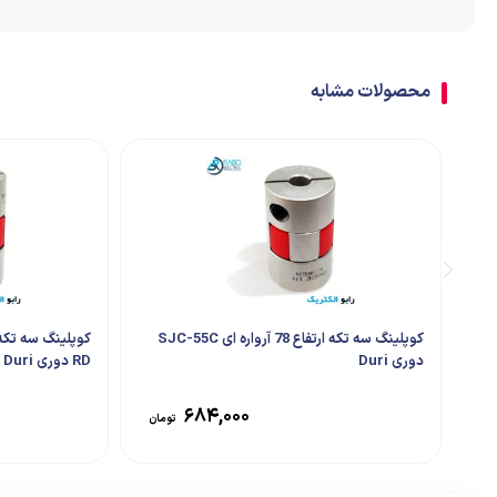
اتصالات
ترمینال
محصولات مشابه
تابلو تجهیزات جانبی
کوپلینگ سه تکه ارتفاع 78 آرواره ای SJC-55C
دوری Duri
RD دوری Duri
۶۸۴,۰۰۰
تومان