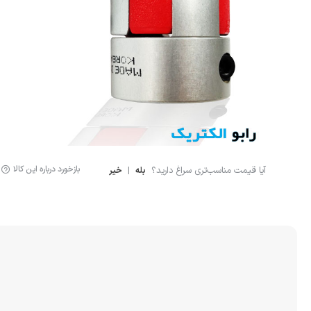
لوازم اندازه گیری
سنسور ال
لیمیت سوئیچ
سنسور خ
سنسور فشار
نمایشگر دیجیتال
کنترلر
بازخورد درباره این کالا
آیا قیمت مناسب‌تری سراغ دارید؟
|
بله
خیر
انکودر
کوپلینگ
لودسل
جانبی اتوماسیون