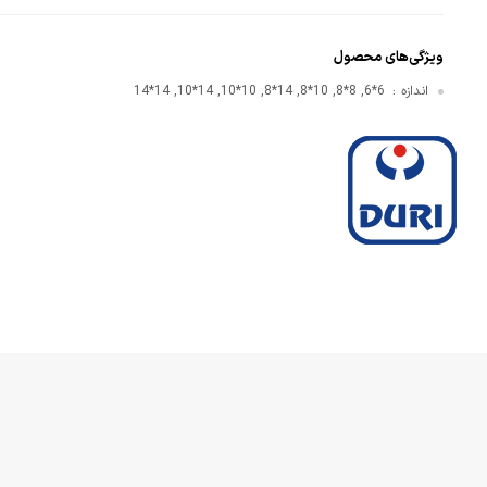
قایی
ویژگی‌های محصول
ازنی
اندازه
6*6, 8*8, 10*8, 14*8, 10*10, 14*10, 14*14
: