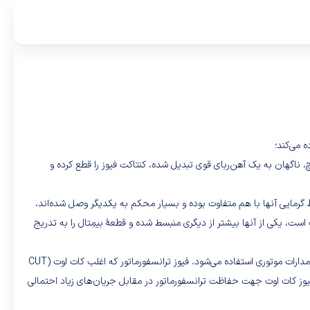
ه می‌کند؛
، ناگهان به یک آهن‌ربای قوی تبدیل شده، کنتاکت فیوز را قطع کرده و
عنی دو-فلزی) است. بیمِتال از دو فلز که ضریب انبساط گرمایی آنها با هم متفاوت بوده و بسیار محکم به یکدیگر وصل شده‌اند،
ست، یکی از آنها بیشتر از دیگری منبسط شده و قطعهٔ بیمِتال را به تدریج
فیوزهای مینیاتوری بر حسب نوع کاربرد به دو گروه تند کار و کند کار تبدیل می‌شوند. از فیوز تند کار جهت مدارهای روشنایی (غیر موتوی) و از فیوز کند کار جهت مدارات موتوری استفاده می‌شود. فیوز ترانسفورماتور که اغلب کات اوت (CUT
د. فیوز کات اوت جهت حفاظت ترانسفورماتور در مقابل جریان‌های زیاد احتمالی