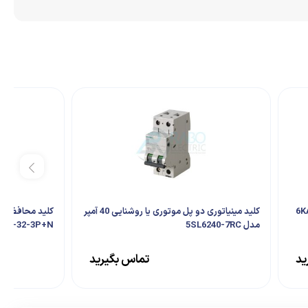
کلید مینیاتوری سه پل موتوری قدرت قطع 6KA
کلید مینیاتوری دو پل موتوری یا روشنایی 40 آمپر
مدل 5SL6240-7RC
CB-32-3P+N
ید
تماس بگیرید