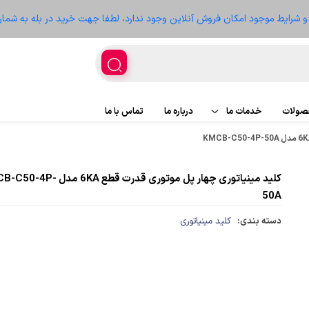
ز و شرایط موجود امکان فروش آنلاین وجود ندارد، لطفا جهت خرید در بله به شمار
حصولات
خدمات ما
درباره ما
تماس با ما
اجرای پروژه
پروژه ها
کلید مینیاتوری چهار پل موتوری قدرت قطع 6KA مد
تعمیر تجهیزات
سعه
50A
دسته بندی:
کلید مینیاتوری
غذیه
ر