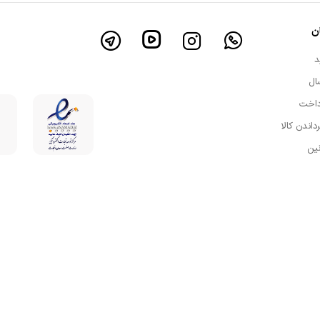
ن
د
ال
داخت
رداندن کالا
نین