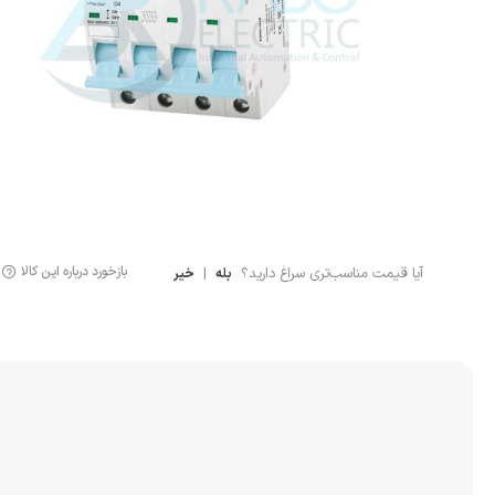
لوازم اندازه گیری
سنسور ال
لیمیت سوئیچ
سنسور خ
سنسور فشار
نمایشگر دیجیتال
کنترلر
بازخورد درباره این کالا
آیا قیمت مناسب‌تری سراغ دارید؟
|
بله
خیر
انکودر
کوپلینگ
لودسل
جانبی اتوماسیون