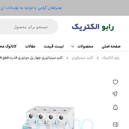
همراهان گرامی با توجه به نوسانات ار
صفحه اصلی
محصولات
لیست قیمت
مقالات
کاتالوگ م
رابو الکتریک
کلید مینیاتوری
کلید مینیاتوری چهار پل موتوری قدرت قطع 6KA مدل KMCB-C50-4P-50A
اتوماسیون
PLC
تجهیزات کنترل موتور
کارت تو
ریموت IO
الکترومکانیکال
HMI
ابزار دقیق و ترانسمیتر
منبع ت
تجهیزات کنترلر
سنسو