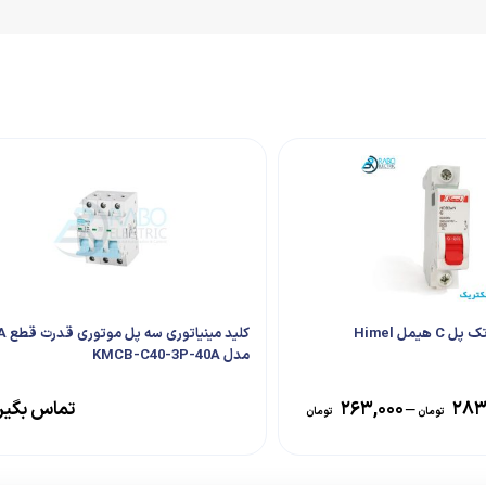
هیمل Himel
مدل KMCB-C40-3P-40A
۲۸۳
–
۲۶۳,۰۰۰
تماس بگیر
تومان
تومان