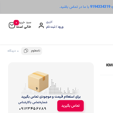
ه
9194334319
با ما در تماس باشید.
0
کاربری
سبد خرید
خالی است
ورود / ثبت نام
نامعلوم
0 دیدگاه
سنسور نوری
ل KMCB-C50-4P-
برای استعلام قیمت و موجودی تماس بگیرید
شماره‌تماس‌ با‌کارشناس
تماس بگیرید
09123456789