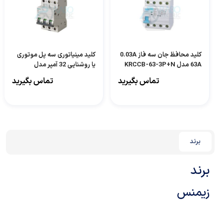
کلید محافظ جان سه فاز 0.03A
کلید مینیاتوری سه پل موتوری
63A مدل KRCCB-63-3P+N
یا روشنایی 32 آمپر مدل
5SL6332-7RC
تماس بگیرید
تماس بگیرید
برند
برند
زیمنس