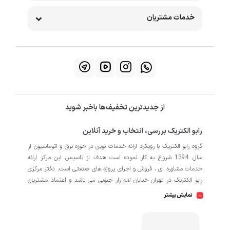
خدمات مشتریان
از جدیدترین تخفیف‌ها باخبر شوید
رابو الکتریک بررسی، انتخاب و خرید آنلاین
گروه رابو الکتریک با رویکرد ارائه خدمات نوین در حوزه برق و اتوماسیون از
سال 1394 شروع به کار نموده است هدف از تاسیس این مرکز ارائه
خدمات مشاوره ای ، فروش و اجرای پروژه های صنعتی است. دفتر مرکزی
رابو الکتریک در تهران خیابان لاله زار جنوبی می باشد و اعتماد مشتریان
باعث افتتاح شعبه دوم و کارگاه تابلو سازی نیز در منطقه صنعتی کمالشهر
نمایش بیشتر
کرج شده است. همکاران ما در رابو الکتریک به طور تخصصی بر روی
اتوماسیون صنعتی فعالیت می کند در نگاه دقیق تر شامل محصولاتی از
HMI
اتوماسیون
PLC
اینورتر
سروو
ترانسمیتر
انکودر
دسته
،
،
،
،
،
،