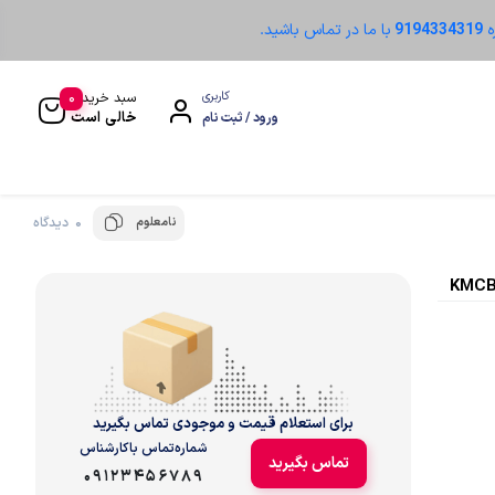
ه
9194334319
با ما در تماس باشید.
0
کاربری
سبد خرید
خالی است
ورود / ثبت نام
نامعلوم
0 دیدگاه
سنسور نوری
برای استعلام قیمت و موجودی تماس بگیرید
شماره‌تماس‌ با‌کارشناس
تماس بگیرید
09123456789