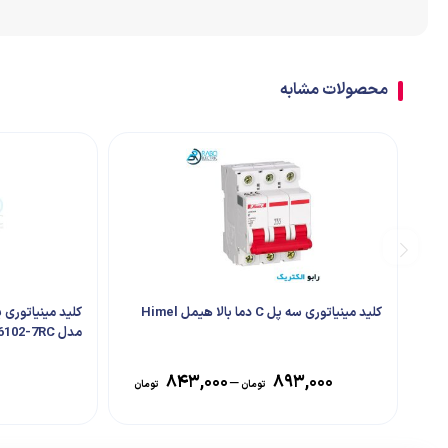
اتصالات
ترمینال
محصولات مشابه
تابلو تجهیزات جانبی
کلید مینیاتوری سه پل C دما بالا هیمل Himel
مدل 5SL6102-7RC
۸۴۳,۰۰۰
–
۸۹۳,۰۰۰
تومان
تومان