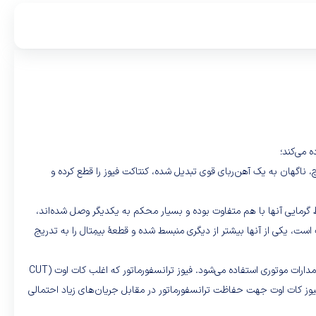
ه می‌کند؛
، ناگهان به یک آهن‌ربای قوی تبدیل شده، کنتاکت فیوز را قطع کرده و
عنی دو-فلزی) است. بیمِتال از دو فلز که ضریب انبساط گرمایی آنها با هم متفاوت بوده و بسیار محکم به یکدیگر وصل شده‌اند،
ست، یکی از آنها بیشتر از دیگری منبسط شده و قطعهٔ بیمِتال را به تدریج
فیوزهای مینیاتوری بر حسب نوع کاربرد به دو گروه تند کار و کند کار تبدیل می‌شوند. از فیوز تند کار جهت مدارهای روشنایی (غیر موتوی) و از فیوز کند کار جهت مدارات موتوری استفاده می‌شود. فیوز ترانسفورماتور که اغلب کات اوت (CUT
د. فیوز کات اوت جهت حفاظت ترانسفورماتور در مقابل جریان‌های زیاد احتمالی