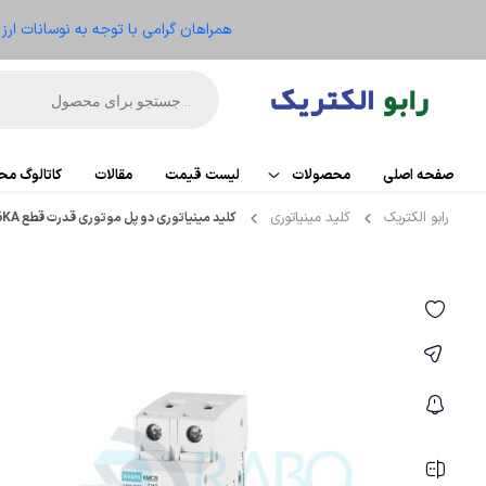
همراهان گرامی با توجه به نوسانات ار
صفحه اصلی
محصولات
لیست قیمت
مقالات
کاتالوگ م
رابو الکتریک
کلید مینیاتوری
کلید مینیاتوری دو پل موتوری قدرت قطع 6KA مدل KMCB-C63-2P-63A
اتوماسیون
PLC
تجهیزات کنترل موتور
کارت تو
ریموت IO
الکترومکانیکال
HMI
ابزار دقیق و ترانسمیتر
منبع ت
تجهیزات کنترلر
سنسو