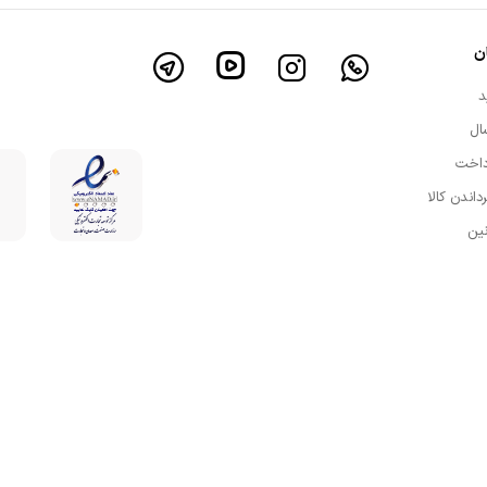
ن
د
ال
داخت
رداندن کالا
نین