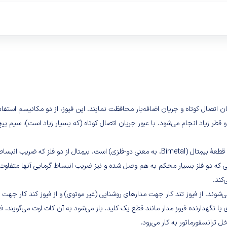
یان اتصال کوتاه و جریان اضافه‌بار محافظت نمایند. این فیوز، از دو مکانیسم استفاد
قطر زیاد انجام می‌شود. با عبور جریان اتصال کوتاه (که بسیار زیاد است)، سیم پیچ
تشخیص و قطع جریان اضافه‌بار (جریان بیش از تحمل مدار)، به عهده یک قطعهٔ بیمِتال (Bimetal، به م
ایی که دو فلز بسیار محکم به هم وصل شده و نیز ضریب انبساط گرمایی آنها متفاوت ا
کند.
لادی یا نگهدارنده فیوز مدار مانند قطع یک کلید، باز می‌شود به آن کات اوت می‌گوین
 ترانسفورماتور به کار می‌رود.