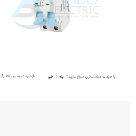
لوازم اندازه گیری
سنسور ال
لیمیت سوئیچ
سنسور خ
سنسور فشار
نمایشگر دیجیتال
کنترلر
بازخورد درباره این کالا
آیا قیمت مناسب‌تری سراغ دارید؟
|
بله
خیر
انکودر
کوپلینگ
لودسل
جانبی اتوماسیون