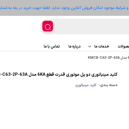
ز و شرایط موجود امکان فروش آنلاین وجود ندارد، لطفا جهت خرید در بله به شمار
حصولات
خدمات ما
درباره ما
تماس با ما
اجرای پروژه
پروژه ها
کلید مینیاتوری دو پل موتوری قدرت قطع 6KA مدل KMCB-C63-2P-63A
تعمیر تجهیزات
سعه
دسته بندی:
کلید مینیاتوری
غذیه
ر