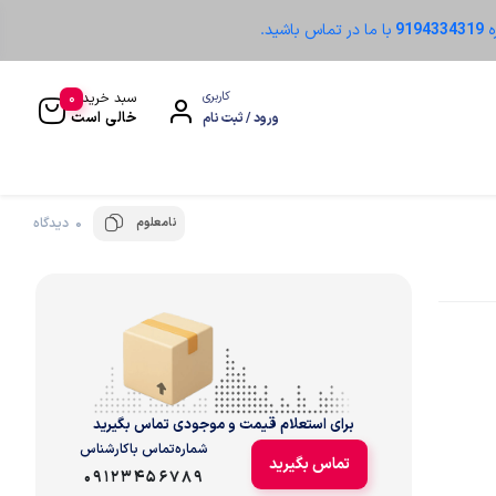
ه
9194334319
با ما در تماس باشید.
0
کاربری
سبد خرید
خالی است
ورود / ثبت نام
نامعلوم
0 دیدگاه
سنسور نوری
برای استعلام قیمت و موجودی تماس بگیرید
شماره‌تماس‌ با‌کارشناس
تماس بگیرید
09123456789