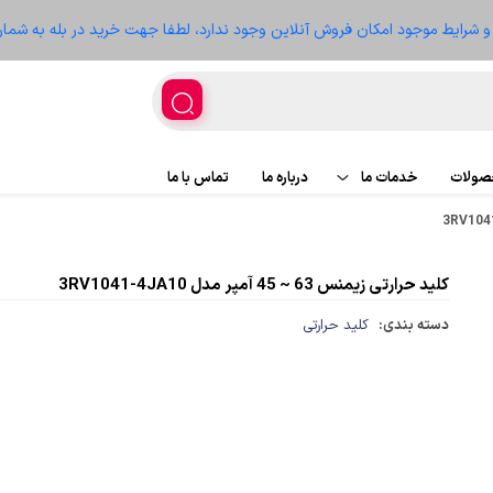
ز و شرایط موجود امکان فروش آنلاین وجود ندارد، لطفا جهت خرید در بله به شمار
حصولات
خدمات ما
درباره ما
تماس با ما
اجرای پروژه
پروژه ها
کلید حرارتی زیمنس 63 ~ 45 آمپر مدل 3RV1041-4JA10
تعمیر تجهیزات
سعه
دسته بندی:
کلید حرارتی
غذیه
ر