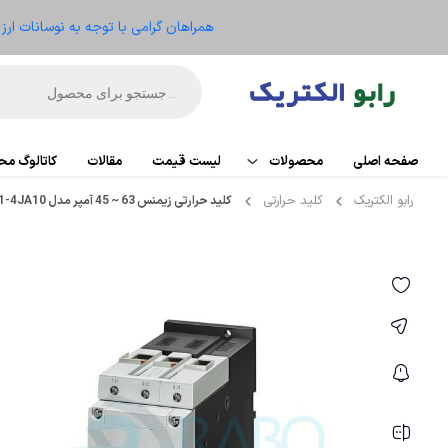
همراهان گرامی با توجه به نوسانات ار
صفحه اصلی
محصولات
لیست قیمت
مقالات
کاتالوگ م
رابو الکتریک
کلید حرارتی
کلید حرارتی زیمنس 63 ~ 45 آمپر مدل 3RV1041-4JA10
اتوماسیون
PLC
تجهیزات کنترل موتور
کارت تو
ریموت IO
الکترومکانیکال
HMI
ابزار دقیق و ترانسمیتر
منبع ت
تجهیزات کنترلر
سنسو