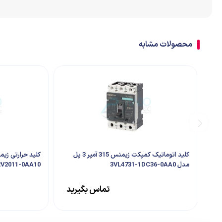
اتصالات
ترمینال
محصولات مشابه
تابلو تجهیزات جانبی
کلید اتوماتیک کمپکت زیمنس 315 آمپر 3 پل
مدل 3VL4731-1DC36-0AA0
RV2011-0AA10
تماس بگیرید