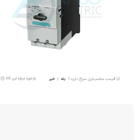
لوازم اندازه گیری
سنسور ال
لیمیت سوئیچ
سنسور خ
سنسور فشار
نمایشگر دیجیتال
کنترلر
بازخورد درباره این کالا
آیا قیمت مناسب‌تری سراغ دارید؟
|
بله
خیر
انکودر
کوپلینگ
لودسل
جانبی اتوماسیون