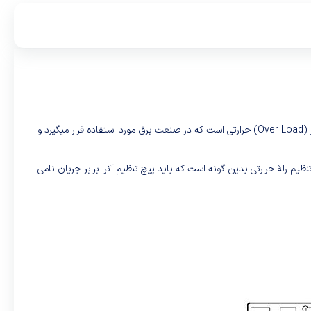
کلید حرارتی در صنعت برق یک کلید حساس به دما است که بر پایهٔ عنصر بی‌متال ساخته‌شده. کلید بی‌متال یا رلهٔ حرارتی یکی از رایج‌ترین انواع رله‌های اضافه‌بار (Over Load) حرارتی است که در صنعت برق مورد استفاده قرار میگیرد و
یان‌هایی بین ۱٫۰۵ تا ۱۰ برابر جریان نامی موتورها را قطع کنند. «روش تنظیم رلهٔ حرارتی بدین گونه است که باید پیچ تنظیم آنرا برابر جریان نامی