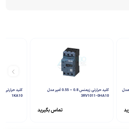
زیمنس 32 آمپر 3 پل مدل
کلید حرارتی زیمنس 0.8 ~ 0.55 آمپر مدل
1KA10
3RV1011-0HA10
ید
تماس بگیرید