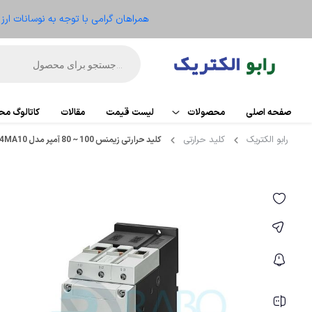
همراهان گرامی با توجه به نوسانات ار
صفحه اصلی
محصولات
لیست قیمت
مقالات
کاتالوگ م
رابو الکتریک
کلید حرارتی
کلید حرارتی زیمنس 100 ~ 80 آمپر مدل 3RV1041-4MA10
اتوماسیون
PLC
تجهیزات کنترل موتور
کارت تو
ریموت IO
الکترومکانیکال
HMI
ابزار دقیق و ترانسمیتر
منبع ت
تجهیزات کنترلر
سنسو