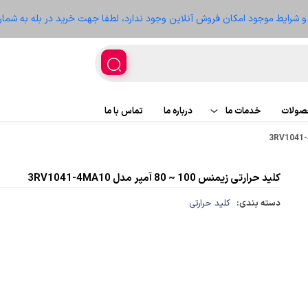
ز و شرایط موجود امکان فروش آنلاین وجود ندارد، لطفا جهت خرید در بله به شمار
حصولات
خدمات ما
درباره ما
تماس با ما
اجرای پروژه
پروژه ها
کلید حرارتی زیمنس 100 ~ 80 آمپر مدل 3RV1041-4MA10
تعمیر تجهیزات
سعه
دسته بندی:
کلید حرارتی
غذیه
ر