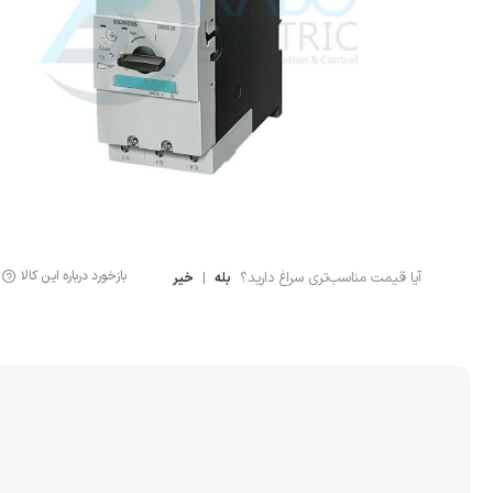
لوازم اندازه گیری
سنسور ال
لیمیت سوئیچ
سنسور خ
سنسور فشار
نمایشگر دیجیتال
کنترلر
بازخورد درباره این کالا
آیا قیمت مناسب‌تری سراغ دارید؟
|
بله
خیر
انکودر
کوپلینگ
لودسل
جانبی اتوماسیون