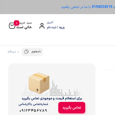
ه
9194334319
با ما در تماس باشید.
0
کاربری
سبد خرید
خالی است
ورود / ثبت نام
نامعلوم
0 دیدگاه
سنسور نوری
برای استعلام قیمت و موجودی تماس بگیرید
شماره‌تماس‌ با‌کارشناس
تماس بگیرید
09123456789