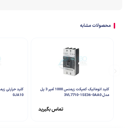
اتصالات
ترمینال
محصولات مشابه
تابلو تجهیزات جانبی
کلید اتوماتیک کمپکت زیمنس 1000 آمپر 3 پل
مدل 3VL7710-1SE36-0AA0
0JA10
تماس بگیرید