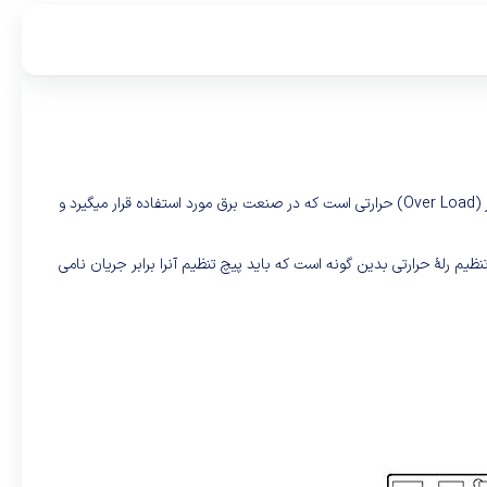
کلید حرارتی در صنعت برق یک کلید حساس به دما است که بر پایهٔ عنصر بی‌متال ساخته‌شده. کلید بی‌متال یا رلهٔ حرارتی یکی از رایج‌ترین انواع رله‌های اضافه‌بار (Over Load) حرارتی است که در صنعت برق مورد استفاده قرار میگیرد و
یان‌هایی بین ۱٫۰۵ تا ۱۰ برابر جریان نامی موتورها را قطع کنند. «روش تنظیم رلهٔ حرارتی بدین گونه است که باید پیچ تنظیم آنرا برابر جریان نامی