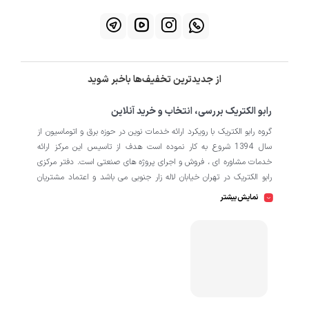
از جدیدترین تخفیف‌ها باخبر شوید
رابو الکتریک بررسی، انتخاب و خرید آنلاین
گروه رابو الکتریک با رویکرد ارائه خدمات نوین در حوزه برق و اتوماسیون از
سال 1394 شروع به کار نموده است هدف از تاسیس این مرکز ارائه
خدمات مشاوره ای ، فروش و اجرای پروژه های صنعتی است. دفتر مرکزی
رابو الکتریک در تهران خیابان لاله زار جنوبی می باشد و اعتماد مشتریان
باعث افتتاح شعبه دوم و کارگاه تابلو سازی نیز در منطقه صنعتی کمالشهر
نمایش بیشتر
کرج شده است. همکاران ما در رابو الکتریک به طور تخصصی بر روی
اتوماسیون صنعتی فعالیت می کند در نگاه دقیق تر شامل محصولاتی از
HMI
اتوماسیون
PLC
اینورتر
سروو
ترانسمیتر
انکودر
دسته
،
،
،
،
،
،
سافت استارتر
منبع تغذیه
کوپلینگ
کلید مینیاتوری
،
،
،
، انواع
و
حرارتی
رله
سنسور
، انواع
و
است که در کارخانه، کارگاه و پروژه ها
استفاده می شود. ما در رابو الکتریک تمامی تلاش خود را به کار می بندیم
که رضایت مشتریان را مورد اولویت قرار بدهیم. از این رو کالا هایی را به