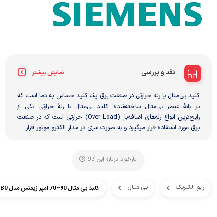
نقد و بررسی
نمایش بیشتر
کلید بی‌متال یا رلهٔ حرارتی در صنعت برق یک کلید حساس به دما است که
بر پایهٔ عنصر بی‌متال ساخته‌شده. کلید بی‌متال یا رلهٔ حرارتی یکی از
رایج‌ترین انواع رله‌های اضافه‌بار (Over Load) حرارتی است که در صنعت
برق مورد استفاده قرار میگیرد و به صورت سری در مدار الکترو موتور قرار...
بازخورد درباره این کالا
رابو الکتریک
بی متال
کلید بی متال 90~70 آمپر زیمنس مدل 3RU1146-4LB0