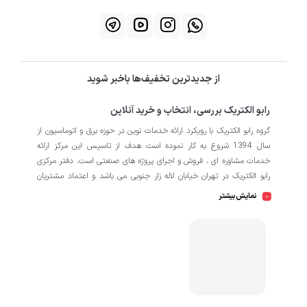
از جدیدترین تخفیف‌ها باخبر شوید
رابو الکتریک بررسی، انتخاب و خرید آنلاین
گروه رابو الکتریک با رویکرد ارائه خدمات نوین در حوزه برق و اتوماسیون از
سال 1394 شروع به کار نموده است هدف از تاسیس این مرکز ارائه
خدمات مشاوره ای ، فروش و اجرای پروژه های صنعتی است. دفتر مرکزی
رابو الکتریک در تهران خیابان لاله زار جنوبی می باشد و اعتماد مشتریان
باعث افتتاح شعبه دوم و کارگاه تابلو سازی نیز در منطقه صنعتی کمالشهر
نمایش بیشتر
کرج شده است. همکاران ما در رابو الکتریک به طور تخصصی بر روی
اتوماسیون صنعتی فعالیت می کند در نگاه دقیق تر شامل محصولاتی از
HMI
اتوماسیون
PLC
اینورتر
سروو
ترانسمیتر
انکودر
دسته
،
،
،
،
،
،
سافت استارتر
منبع تغذیه
کوپلینگ
کلید مینیاتوری
،
،
،
، انواع
و
حرارتی
رله
سنسور
، انواع
و
است که در کارخانه، کارگاه و پروژه ها
استفاده می شود. ما در رابو الکتریک تمامی تلاش خود را به کار می بندیم
که رضایت مشتریان را مورد اولویت قرار بدهیم. از این رو کالا هایی را به