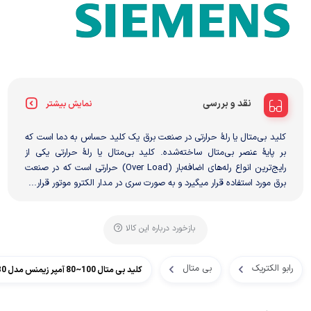
نقد و بررسی
نمایش بیشتر
کلید بی‌متال یا رلهٔ حرارتی در صنعت برق یک کلید حساس به دما است که
بر پایهٔ عنصر بی‌متال ساخته‌شده. کلید بی‌متال یا رلهٔ حرارتی یکی از
رایج‌ترین انواع رله‌های اضافه‌بار (Over Load) حرارتی است که در صنعت
برق مورد استفاده قرار میگیرد و به صورت سری در مدار الکترو موتور قرار...
بازخورد درباره این کالا
رابو الکتریک
بی متال
کلید بی متال 100~80 آمپر زیمنس مدل 3RU1146-4MB0