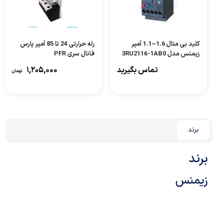
کلید بی متال 1.6~1.1 آمپر
رله حرارتی 24 تا 85 آمپر پارس
زیمنس مدل 3RU2116-1AB0
فانال سری PFR
تماس بگیرید
۱,۲۰۵,۰۰۰
تومان
برند
برند
زیمنس