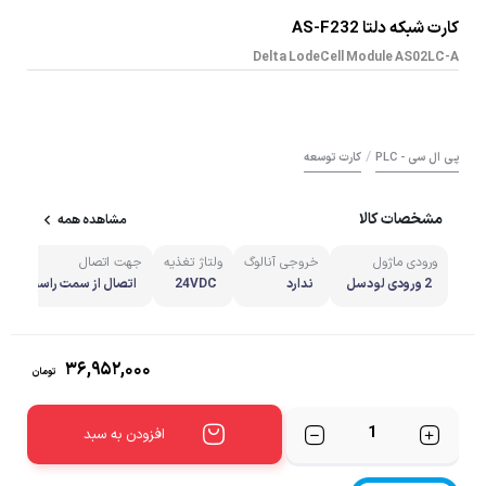
کارت شبکه دلتا AS-F232
Delta LodeCell Module AS02LC-A
/
پی ال سی - PLC
کارت توسعه
مشخصات کالا
مشاهده همه
ورودی ماژول
خروجی آنالوگ
ولتاژ تغذیه
جهت اتصال
2 ورودی لودسل
ندارد
24VDC
اتصال از سمت راست
۳۶,۹۵۲,۰۰۰
تومان
تعداد
افزودن به سبد