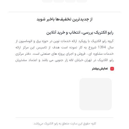
از جدیدترین تخفیف‌ها باخبر شوید
رابو الکتریک بررسی، انتخاب و خرید آنلاین
گروه رابو الکتریک با رویکرد ارائه خدمات نوین در حوزه برق و اتوماسیون از
سال 1394 شروع به کار نموده است هدف از تاسیس این مرکز ارائه
خدمات مشاوره ای ، فروش و اجرای پروژه های صنعتی است. دفتر مرکزی
رابو الکتریک در تهران خیابان لاله زار جنوبی می باشد و اعتماد مشتریان
باعث افتتاح شعبه دوم و کارگاه تابلو سازی نیز در منطقه صنعتی کمالشهر
نمایش بیشتر
کرج شده است. همکاران ما در رابو الکتریک به طور تخصصی بر روی
اتوماسیون صنعتی فعالیت می کند در نگاه دقیق تر شامل محصولاتی از
HMI
اتوماسیون
PLC
اینورتر
سروو
ترانسمیتر
انکودر
دسته
،
،
،
،
،
،
سافت استارتر
منبع تغذیه
کوپلینگ
کلید مینیاتوری
،
،
،
، انواع
و
حرارتی
رله
سنسور
، انواع
و
است که در کارخانه، کارگاه و پروژه ها
استفاده می شود. ما در رابو الکتریک تمامی تلاش خود را به کار می بندیم
که رضایت مشتریان را مورد اولویت قرار بدهیم. از این رو کالا هایی را به
کاربران برای خرید پیشنهاد می دهیم که از کیفیت بالا و پشتیبانی و
همچنین گارانتی های طولانی مدت برخوردار باشند. اگر قصد دارید با خیالی
کليه حقوق اين سايت متعلق به رابو الکتریک می‌باشد.