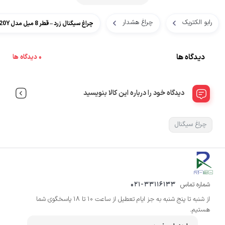
رابو الکتریک
چراغ هشدار
چراغ سیگنال زرد – قطر 8 میل مدل H08F-20Y
دیدگاه ها
0 دیدگاه ها
دیدگاه خود را درباره این کالا بنویسید
چراغ سیگنال
شماره تماس
021-33116133
از شنبه تا پنج شنبه به جز ایام تعطیل از ساعت 10 تا 18 پاسخگوی شما
هستیم.