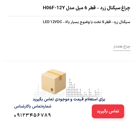
چراغ سیگنال زرد – قطر 6 میل مدل H06F-12Y
سیگنال زرد – قطر 6 تخت با وضوح بسیار بالا – LED 12VDC
چراغ هشدار
برای استعلام قیمت و موجودی تماس بگیرید
شماره‌تماس‌ با‌کارشناس
تماس بگیرید
09123456789