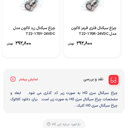
چراغ سیگنال فلزی قرمز کاکون
چراغ سیگنال زرد کاکون مدل
مدل T22-170R-24VDC
T22-170Y-24VDC
۲۹۲,۸۰۰
۲۹۲,۸۰۰
تومان
تومان
نقد و بررسی
نمایش بیشتر
چراغ سیگنال سری H0 به صورت زیر کد گذاری می شود. ابعاد و
مشخصات چراغ سیگنال سری H0 به صورت زیر است: برای دانلود کاتالوگ
چراغ سیگنال سری H0 کلیک...
بازخورد درباره این کالا