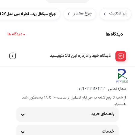
رابو الکتریک
چراغ هشدار
چراغ سیگنال زرد – قطر 6 میل مدل H06F-12Y
دیدگاه ها
0 دیدگاه ها
دیدگاه خود را درباره این کالا بنویسید
شماره تماس
021-33116133
از شنبه تا پنج شنبه به جز ایام تعطیل از ساعت 10 تا 18 پاسخگوی شما
هستیم.
راهنمای خرید
خدمات