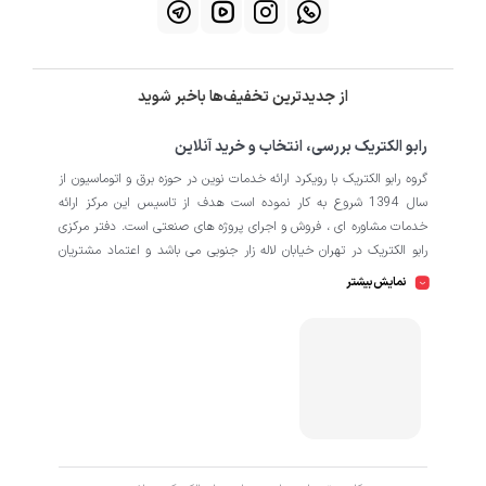
از جدیدترین تخفیف‌ها باخبر شوید
رابو الکتریک بررسی، انتخاب و خرید آنلاین
گروه رابو الکتریک با رویکرد ارائه خدمات نوین در حوزه برق و اتوماسیون از
سال 1394 شروع به کار نموده است هدف از تاسیس این مرکز ارائه
خدمات مشاوره ای ، فروش و اجرای پروژه های صنعتی است. دفتر مرکزی
رابو الکتریک در تهران خیابان لاله زار جنوبی می باشد و اعتماد مشتریان
باعث افتتاح شعبه دوم و کارگاه تابلو سازی نیز در منطقه صنعتی کمالشهر
نمایش بیشتر
کرج شده است. همکاران ما در رابو الکتریک به طور تخصصی بر روی
اتوماسیون صنعتی فعالیت می کند در نگاه دقیق تر شامل محصولاتی از
HMI
اتوماسیون
PLC
اینورتر
سروو
ترانسمیتر
انکودر
دسته
،
،
،
،
،
،
سافت استارتر
منبع تغذیه
کوپلینگ
کلید مینیاتوری
،
،
،
، انواع
و
حرارتی
رله
سنسور
، انواع
و
است که در کارخانه، کارگاه و پروژه ها
استفاده می شود. ما در رابو الکتریک تمامی تلاش خود را به کار می بندیم
که رضایت مشتریان را مورد اولویت قرار بدهیم. از این رو کالا هایی را به
کاربران برای خرید پیشنهاد می دهیم که از کیفیت بالا و پشتیبانی و