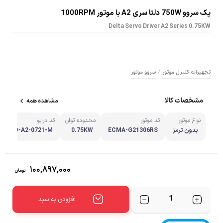
پک سروو 750W دلتا سری A2 با موتور 1000RPM
Delta Servo Driver A2 Series 0.75KW
/
تجهیزات کنترل موتور
سروو موتور
مشخصات کالا
مشاهده همه
نوع موتور
کد موتور
محدوده توان
کد درایو
بدون ترمز
ECMA-G21306RS
0.75KW
ASD-A2-0721-M
۱۰۰,۸۹۷,۰۰۰
تومان
تعداد
افزودن به سبد