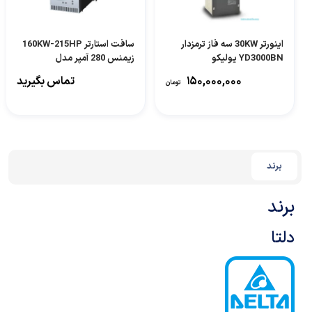
اینورتر 30KW سه فاز ترمزدار
سافت استارتر 160KW-215HP
YD3000BN یولیکو
زیمنس 280 آمپر مدل
3RW4074-6BB44
۱۵۰,۰۰۰,۰۰۰
تماس بگیرید
تومان
برند
برند
دلتا