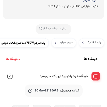
نوع انکودر
انکودر افزایشی 20bit, انکودر مطلق 17bit
بازخورد درباره این کالا
رابو الکتریک
سروو موتور
پک سروو 750W دلتا سری A2 با موتور 1000RPM
دیدگاه ها
0 دیدگاه ها
دیدگاه خود را درباره این کالا بنویسید
شناسه محصول:
ECMA-G21306RS