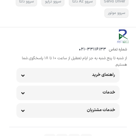
Servo Driver
سروو A2 دلتا
سروو درایو
سروو دلتا
سروو موتور
شماره تماس
021-33116133
از شنبه تا پنج شنبه به جز ایام تعطیل از ساعت 10 تا 18 پاسخگوی شما
هستیم.
راهنمای خرید
خدمات
خدمات مشتریان