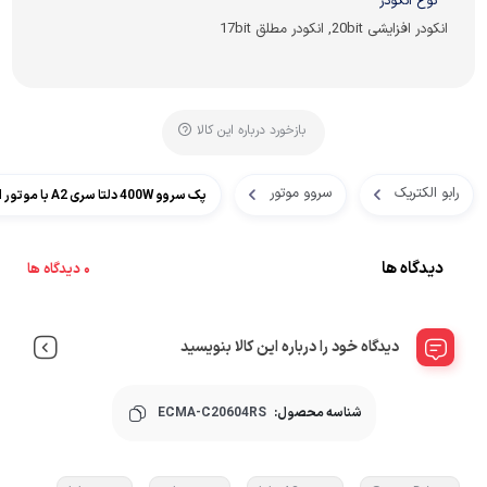
نوع انکودر
انکودر افزایشی 20bit, انکودر مطلق 17bit
بازخورد درباره این کالا
رابو الکتریک
سروو موتور
پک سروو 400W دلتا سری A2 با موتور 3000RPM
دیدگاه ها
0 دیدگاه ها
دیدگاه خود را درباره این کالا بنویسید
شناسه محصول:
ECMA-C20604RS