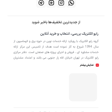
از جدیدترین تخفیف‌ها باخبر شوید
رابو الکتریک بررسی، انتخاب و خرید آنلاین
گروه رابو الکتریک با رویکرد ارائه خدمات نوین در حوزه برق و اتوماسیون از
سال 1394 شروع به کار نموده است هدف از تاسیس این مرکز ارائه
خدمات مشاوره ای ، فروش و اجرای پروژه های صنعتی است. دفتر مرکزی
رابو الکتریک در تهران خیابان لاله زار جنوبی می باشد و اعتماد مشتریان
باعث افتتاح شعبه دوم و کارگاه تابلو سازی نیز در منطقه صنعتی کمالشهر
نمایش بیشتر
کرج شده است. همکاران ما در رابو الکتریک به طور تخصصی بر روی
اتوماسیون صنعتی فعالیت می کند در نگاه دقیق تر شامل محصولاتی از
HMI
اتوماسیون
PLC
اینورتر
سروو
ترانسمیتر
انکودر
دسته
،
،
،
،
،
،
سافت استارتر
منبع تغذیه
کوپلینگ
کلید مینیاتوری
،
،
،
، انواع
و
حرارتی
رله
سنسور
، انواع
و
است که در کارخانه، کارگاه و پروژه ها
استفاده می شود. ما در رابو الکتریک تمامی تلاش خود را به کار می بندیم
که رضایت مشتریان را مورد اولویت قرار بدهیم. از این رو کالا هایی را به
کاربران برای خرید پیشنهاد می دهیم که از کیفیت بالا و پشتیبانی و