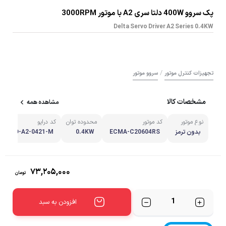
پک سروو 400W دلتا سری A2 با موتور 3000RPM
Delta Servo Driver A2 Series 0.4KW
/
تجهیزات کنترل موتور
سروو موتور
مشخصات کالا
مشاهده همه
نوع موتور
کد موتور
محدوده توان
کد درایو
بدون ترمز
ECMA-C20604RS
0.4KW
ASD-A2-0421-M
۷۳,۲۰۵,۰۰۰
تومان
تعداد
افزودن به سبد