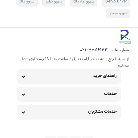
Servo Driver
سروو A2 دلتا
سروو درایو
سروو دلتا
سروو موتور
شماره تماس
021-33116133
از شنبه تا پنج شنبه به جز ایام تعطیل از ساعت 10 تا 18 پاسخگوی شما
هستیم.
راهنمای خرید
خدمات
خدمات مشتریان