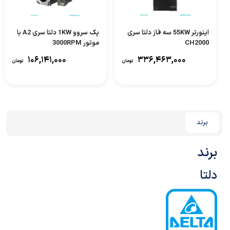
اینورتر 55KW سه فاز دلتا سری
پک سروو 1KW دلتا سری A2 با
CH2000
موتور 3000RPM
۱۰۶,۱۴۱,۰۰۰
۳۳۶,۴۶۳,۰۰۰
تومان
تومان
برند
برند
دلتا