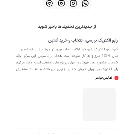
از جدیدترین تخفیف‌ها باخبر شوید
رابو الکتریک بررسی، انتخاب و خرید آنلاین
گروه رابو الکتریک با رویکرد ارائه خدمات نوین در حوزه برق و اتوماسیون از
سال 1394 شروع به کار نموده است هدف از تاسیس این مرکز ارائه
خدمات مشاوره ای ، فروش و اجرای پروژه های صنعتی است. دفتر مرکزی
رابو الکتریک در تهران خیابان لاله زار جنوبی می باشد و اعتماد مشتریان
باعث افتتاح شعبه دوم و کارگاه تابلو سازی نیز در منطقه صنعتی کمالشهر
نمایش بیشتر
کرج شده است. همکاران ما در رابو الکتریک به طور تخصصی بر روی
اتوماسیون صنعتی فعالیت می کند در نگاه دقیق تر شامل محصولاتی از
HMI
اتوماسیون
PLC
اینورتر
سروو
ترانسمیتر
انکودر
دسته
،
،
،
،
،
،
سافت استارتر
منبع تغذیه
کوپلینگ
کلید مینیاتوری
،
،
،
، انواع
و
حرارتی
رله
سنسور
، انواع
و
است که در کارخانه، کارگاه و پروژه ها
استفاده می شود. ما در رابو الکتریک تمامی تلاش خود را به کار می بندیم
که رضایت مشتریان را مورد اولویت قرار بدهیم. از این رو کالا هایی را به
کاربران برای خرید پیشنهاد می دهیم که از کیفیت بالا و پشتیبانی و