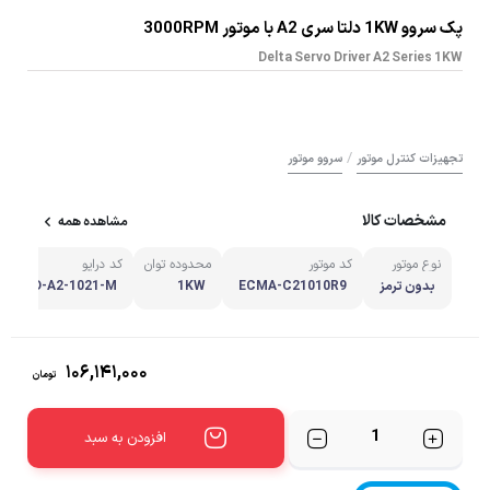
پک سروو 1KW دلتا سری A2 با موتور 3000RPM
Delta Servo Driver A2 Series 1KW
/
تجهیزات کنترل موتور
سروو موتور
مشخصات کالا
مشاهده همه
نوع موتور
کد موتور
محدوده توان
کد درایو
بدون ترمز
ECMA-C21010R9
1KW
ASD-A2-1021-M
۱۰۶,۱۴۱,۰۰۰
تومان
تعداد
افزودن به سبد