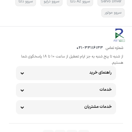
Servo Driver
سروو A2 دلتا
سروو درایو
سروو دلتا
سروو موتور
شماره تماس
021-33116133
از شنبه تا پنج شنبه به جز ایام تعطیل از ساعت 10 تا 18 پاسخگوی شما
هستیم.
راهنمای خرید
خدمات
خدمات مشتریان