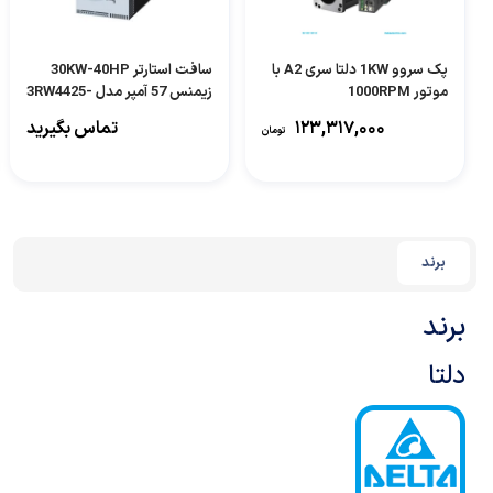
پک سروو 1KW دلتا سری A2 با
سافت استارتر 30KW-40HP
موتور 1000RPM
زیمنس 57 آمپر مدل 3RW4425-
1BC44
۱۲۳,۳۱۷,۰۰۰
تماس بگیرید
تومان
برند
برند
دلتا