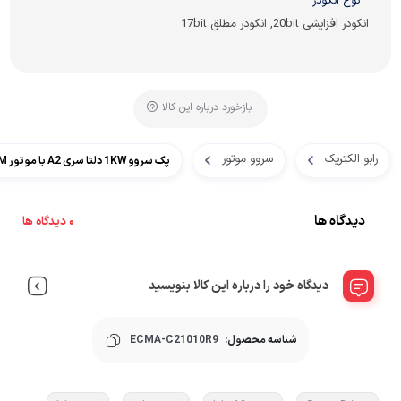
نوع انکودر
انکودر افزایشی 20bit, انکودر مطلق 17bit
بازخورد درباره این کالا
رابو الکتریک
سروو موتور
پک سروو 1KW دلتا سری A2 با موتور 3000RPM
دیدگاه ها
0 دیدگاه ها
دیدگاه خود را درباره این کالا بنویسید
شناسه محصول:
ECMA-C21010R9