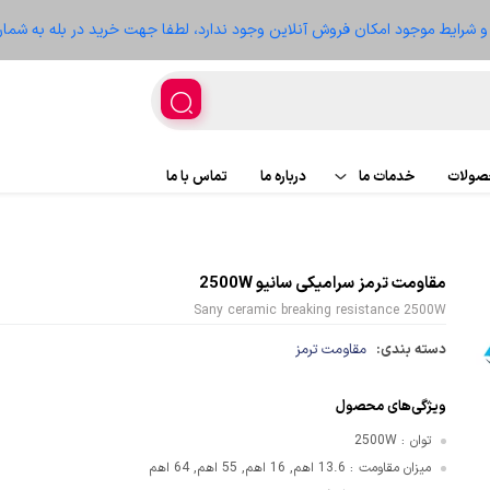
ز و شرایط موجود امکان فروش آنلاین وجود ندارد، لطفا جهت خرید در بله به شمار
حصولات
خدمات ما
درباره ما
تماس با ما
اجرای پروژه
پروژه ها
مقاومت ترمز سرامیکی سانیو 2500W
تعمیر تجهیزات
سعه
Sany ceramic breaking resistance 2500W
دسته بندی:
مقاومت ترمز
ویژگی‌های محصول
غذیه
توان
2500W
:
میزان مقاومت
13.6 اهم, 16 اهم, 55 اهم, 64 اهم
:
ر