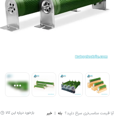
لوازم اندازه گیری
سنسور ال
لیمیت سوئیچ
سنسور خ
سنسور فشار
نمایشگر دیجیتال
کنترلر
انکودر
کوپلینگ
لودسل
بازخورد درباره این کالا
آیا قیمت مناسب‌تری سراغ دارید؟
|
بله
خیر
جانبی اتوماسیون