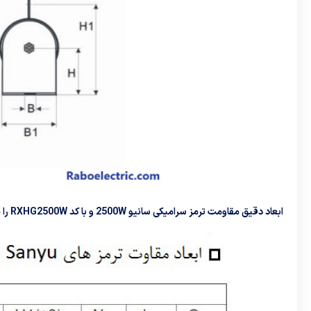
ابعاد دقیق مقاومت ترمز سرامیکی سانیو 2500W و با کد RXHG2500W را میتوانید در جدول زیر مشاهده نمایید.