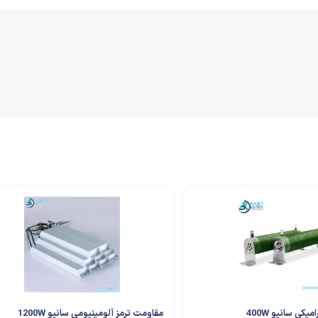
کی سانیو 400W
مقاومت ترمز آلومینیومی سانیو 1200W