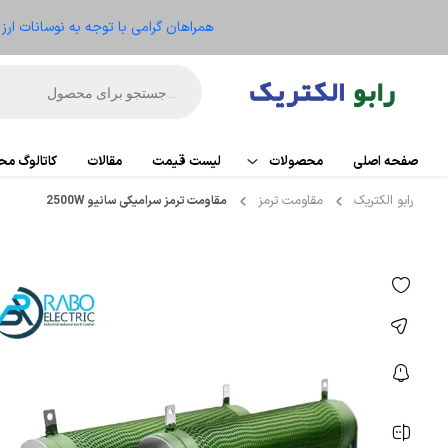
همراهان گرامی با توجه به نوسانات ار
صفحه اصلی
محصولات
لیست قیمت
مقالات
کاتالوگ م
رابو الکتریک
مقاومت ترمز
مقاومت ترمز سرامیکی سانیو 2500W
اتوماسیون
PLC
تجهیزات کنترل موتور
کارت تو
ریموت IO
الکترومکانیکال
HMI
ابزار دقیق و ترانسمیتر
منبع ت
تجهیزات کنترلر
سنسو