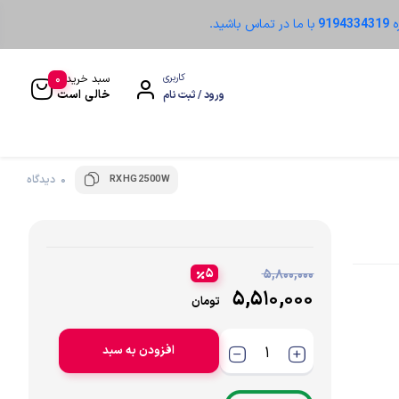
ه
9194334319
با ما در تماس باشید.
0
کاربری
سبد خرید
خالی است
ورود / ثبت نام
RXHG2500W
0 دیدگاه
سنسور نوری
۵
۵,۸۰۰,۰۰۰
۵,۵۱۰,۰۰۰
تومان
افزودن به سبد