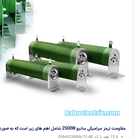
مقاومت ترمز سرامیکی سانیو 2500W شامل اهم های زیر است که به صورت مجزا قابل سفارش است :
13.6 اهم با کد RXHG2500W/13.6R