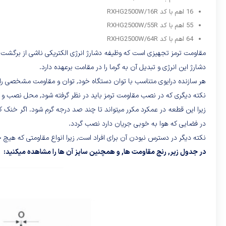
16 اهم با کد RXHG2500W/16R
55 اهم با کد RXHG2500W/55R
64 اهم با کد RXHG2500W/64R
مقاومت ترمز تجهیزی است که وظیفه دشارژ انرژی الکتریکی ناشی از برگشت ولتا
دشارژ این انرژی و تبدیل آن به گرما را در مقامت برعهده دارد.
هر سازنده درایوی متناسب با توان دستگاه خود, توان و مقاومت مشخصی را ب
نکته دیگری که در نصب مقاومت ترمز باید در نظر گرفته شود, محل نصب و م
زیرا این قطعه در عمکرد مکرر میتواند تا چند صد درجه گرم شود. اگر خنک ک
در فضایی که هوا به خوبی جریان دارد نصب گردد.
نکته دیگر در دسترس نبودن آن برای افراد است, زیرا انواع مقاومتی که هیچ 
در جدول زیر, رنج مقاومت ها, و همچنین سایز آن ها را مشاهده میکنید: