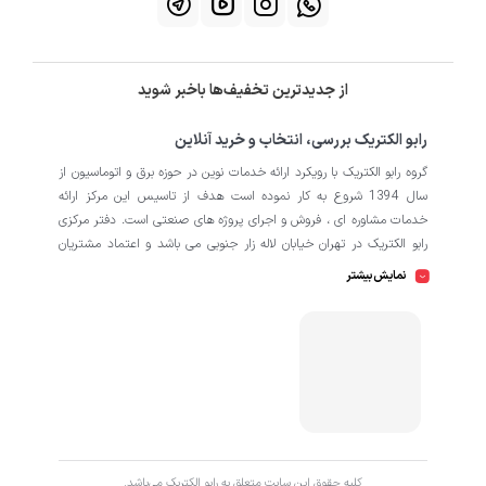
از جدیدترین تخفیف‌ها باخبر شوید
رابو الکتریک بررسی، انتخاب و خرید آنلاین
گروه رابو الکتریک با رویکرد ارائه خدمات نوین در حوزه برق و اتوماسیون از
سال 1394 شروع به کار نموده است هدف از تاسیس این مرکز ارائه
خدمات مشاوره ای ، فروش و اجرای پروژه های صنعتی است. دفتر مرکزی
رابو الکتریک در تهران خیابان لاله زار جنوبی می باشد و اعتماد مشتریان
باعث افتتاح شعبه دوم و کارگاه تابلو سازی نیز در منطقه صنعتی کمالشهر
نمایش بیشتر
کرج شده است. همکاران ما در رابو الکتریک به طور تخصصی بر روی
اتوماسیون صنعتی فعالیت می کند در نگاه دقیق تر شامل محصولاتی از
HMI
اتوماسیون
PLC
اینورتر
سروو
ترانسمیتر
انکودر
دسته
،
،
،
،
،
،
سافت استارتر
منبع تغذیه
کوپلینگ
کلید مینیاتوری
،
،
،
، انواع
و
حرارتی
رله
سنسور
، انواع
و
است که در کارخانه، کارگاه و پروژه ها
استفاده می شود. ما در رابو الکتریک تمامی تلاش خود را به کار می بندیم
که رضایت مشتریان را مورد اولویت قرار بدهیم. از این رو کالا هایی را به
کاربران برای خرید پیشنهاد می دهیم که از کیفیت بالا و پشتیبانی و
همچنین گارانتی های طولانی مدت برخوردار باشند. اگر قصد دارید با خیالی
کليه حقوق اين سايت متعلق به رابو الکتریک می‌باشد.