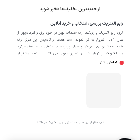
از جدیدترین تخفیف‌ها باخبر شوید
رابو الکتریک بررسی، انتخاب و خرید آنلاین
گروه رابو الکتریک با رویکرد ارائه خدمات نوین در حوزه برق و اتوماسیون از
سال 1394 شروع به کار نموده است هدف از تاسیس این مرکز ارائه
خدمات مشاوره ای ، فروش و اجرای پروژه های صنعتی است. دفتر مرکزی
رابو الکتریک در تهران خیابان لاله زار جنوبی می باشد و اعتماد مشتریان
باعث افتتاح شعبه دوم و کارگاه تابلو سازی نیز در منطقه صنعتی کمالشهر
نمایش بیشتر
کرج شده است. همکاران ما در رابو الکتریک به طور تخصصی بر روی
اتوماسیون صنعتی فعالیت می کند در نگاه دقیق تر شامل محصولاتی از
HMI
اتوماسیون
PLC
اینورتر
سروو
ترانسمیتر
انکودر
دسته
،
،
،
،
،
،
سافت استارتر
منبع تغذیه
کوپلینگ
کلید مینیاتوری
،
،
،
، انواع
و
حرارتی
رله
سنسور
، انواع
و
است که در کارخانه، کارگاه و پروژه ها
استفاده می شود. ما در رابو الکتریک تمامی تلاش خود را به کار می بندیم
که رضایت مشتریان را مورد اولویت قرار بدهیم. از این رو کالا هایی را به
کاربران برای خرید پیشنهاد می دهیم که از کیفیت بالا و پشتیبانی و
همچنین گارانتی های طولانی مدت برخوردار باشند. اگر قصد دارید با خیالی
کليه حقوق اين سايت متعلق به رابو الکتریک می‌باشد.
آسوده پروژه خود را پیش ببرید با ما در ارتباط باشید.