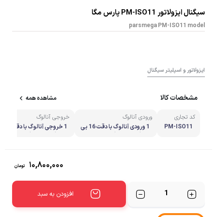
سیگنال ایزولاتور PM-ISO11 پارس مگا
parsmega PM-ISO11 model
ایزولاتور و اسپلیتر سیگنال
مشخصات کالا
مشاهده همه
کد تجاری
ورودی آنالوگ
خروجی آنالوگ
PM-ISO11
1 ورودی آنالوگ با دقت 16 بی
1 خروجی آنالوگ ب
تی ( 1X16 bit)
یتی ( 1X16 bit)
۱۰,۸۰۰,۰۰۰
تومان
تعداد
افزودن به سبد