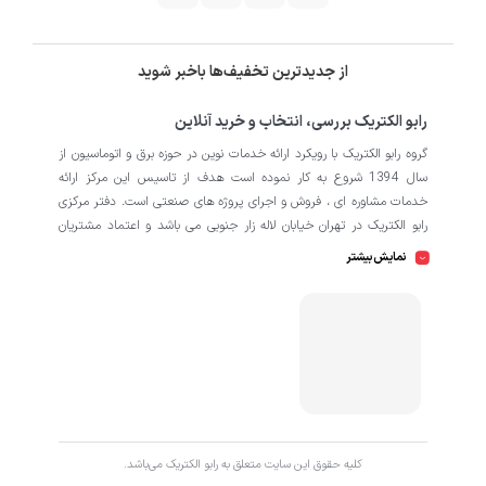
از جدیدترین تخفیف‌ها باخبر شوید
رابو الکتریک بررسی، انتخاب و خرید آنلاین
گروه رابو الکتریک با رویکرد ارائه خدمات نوین در حوزه برق و اتوماسیون از
سال 1394 شروع به کار نموده است هدف از تاسیس این مرکز ارائه
خدمات مشاوره ای ، فروش و اجرای پروژه های صنعتی است. دفتر مرکزی
رابو الکتریک در تهران خیابان لاله زار جنوبی می باشد و اعتماد مشتریان
باعث افتتاح شعبه دوم و کارگاه تابلو سازی نیز در منطقه صنعتی کمالشهر
نمایش بیشتر
کرج شده است. همکاران ما در رابو الکتریک به طور تخصصی بر روی
اتوماسیون صنعتی فعالیت می کند در نگاه دقیق تر شامل محصولاتی از
HMI
اتوماسیون
PLC
اینورتر
سروو
ترانسمیتر
انکودر
دسته
،
،
،
،
،
،
سافت استارتر
منبع تغذیه
کوپلینگ
کلید مینیاتوری
،
،
،
، انواع
و
حرارتی
رله
سنسور
، انواع
و
است که در کارخانه، کارگاه و پروژه ها
استفاده می شود. ما در رابو الکتریک تمامی تلاش خود را به کار می بندیم
که رضایت مشتریان را مورد اولویت قرار بدهیم. از این رو کالا هایی را به
کاربران برای خرید پیشنهاد می دهیم که از کیفیت بالا و پشتیبانی و
همچنین گارانتی های طولانی مدت برخوردار باشند. اگر قصد دارید با خیالی
کليه حقوق اين سايت متعلق به رابو الکتریک می‌باشد.