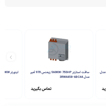
22 زیمنس 47 آمپر مدل
سافت استارتر 560KW-755HP زیمنس 970 آمپر
اینورتر 90KW سه فاز دلتا سری CH2000
مدل 3RW4458-6BC44
ید
تماس بگیرید