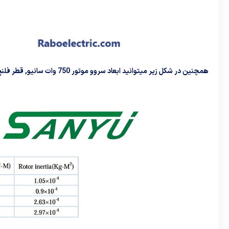
همچنین در شکل زیر میتوانید ابعاد سروو موتور 750 وات سانیو, قطر فلنچ و قطر شفت را مشاهده کنید: