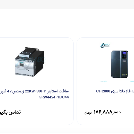
سافت استارتر KW-30HP
3RW4424-1BC44
۱۸۶,۸۸۸,۰۰۰
تماس بگیر
تومان