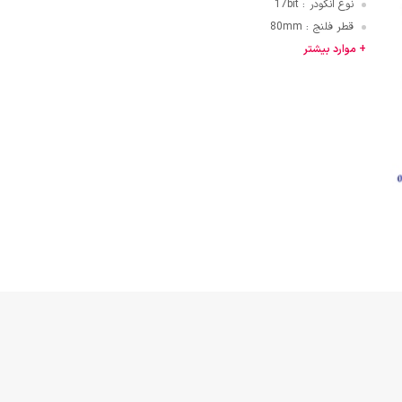
نوع انکودر
17bit
:
قطر فلنج
80mm
:
قایی
+ موارد بیشتر
ازنی