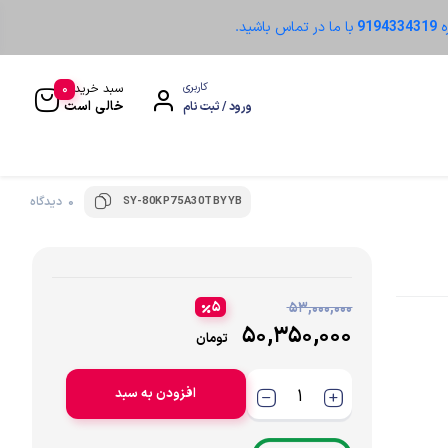
ه
9194334319
با ما در تماس باشید.
0
کاربری
سبد خرید
خالی است
ورود / ثبت نام
SY-80KP75A30TBYYB
0 دیدگاه
سنسور نوری
۵
۵۳,۰۰۰,۰۰۰
۵۰,۳۵۰,۰۰۰
تومان
افزودن به سبد