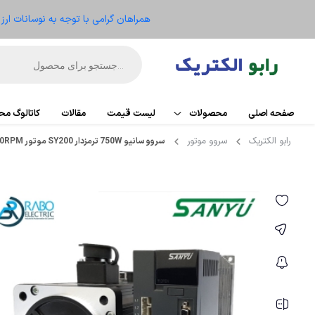
همراهان گرامی با توجه به نوسانات ار
صفحه اصلی
محصولات
لیست قیمت
مقالات
کاتالوگ م
رابو الکتریک
سروو موتور
سروو سانیو 750W ترمزدار SY200 موتور 3000RPM
اتوماسیون
PLC
تجهیزات کنترل موتور
کارت تو
ریموت IO
الکترومکانیکال
HMI
ابزار دقیق و ترانسمیتر
منبع ت
تجهیزات کنترلر
سنسو