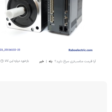
لوازم اندازه گیری
سنسور ال
لیمیت سوئیچ
سنسور خ
سنسور فشار
نمایشگر دیجیتال
کنترلر
بازخورد درباره این کالا
آیا قیمت مناسب‌تری سراغ دارید؟
|
بله
خیر
انکودر
کوپلینگ
لودسل
جانبی اتوماسیون