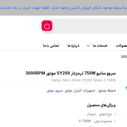
ز و شرایط موجود امکان فروش آنلاین وجود ندارد، لطفا جهت خرید در بله به شمار
حصولات
خدمات ما
درباره ما
تماس با ما
اجرای پروژه
پروژه ها
سروو سانیو 750W ترمزدار SY200 موتور 3000RPM
تعمیر تجهیزات
سعه
Sanyu Servo Driver SY200 Series 0.75KW
دسته بندی:
تجهیزات کنترل موتور
سروو موتور
،
ویژگی‌های محصول
غذیه
نوع موتور
ترمزدار
:
محدوده توان
0.75KW
:
ر