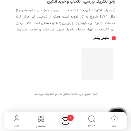
رابو الکتریک بررسی، انتخاب و خرید آنلاین
گروه رابو الکتریک با رویکرد ارائه خدمات نوین در حوزه برق و اتوماسیون از
سال 1394 شروع به کار نموده است هدف از تاسیس این مرکز ارائه
خدمات مشاوره ای ، فروش و اجرای پروژه های صنعتی است. دفتر مرکزی
رابو الکتریک در تهران خیابان لاله زار جنوبی می باشد و اعتماد مشتریان
باعث افتتاح شعبه دوم و کارگاه تابلو سازی نیز در منطقه صنعتی کمالشهر
نمایش بیشتر
کرج شده است. همکاران ما در رابو الکتریک به طور تخصصی بر روی
اتوماسیون صنعتی فعالیت می کند در نگاه دقیق تر شامل محصولاتی از
HMI
اتوماسیون
PLC
اینورتر
سروو
ترانسمیتر
انکودر
دسته
،
،
،
،
،
،
سافت استارتر
منبع تغذیه
کوپلینگ
کلید مینیاتوری
،
،
،
، انواع
و
حرارتی
رله
سنسور
، انواع
و
است که در کارخانه، کارگاه و پروژه ها
استفاده می شود. ما در رابو الکتریک تمامی تلاش خود را به کار می بندیم
که رضایت مشتریان را مورد اولویت قرار بدهیم. از این رو کالا هایی را به
کاربران برای خرید پیشنهاد می دهیم که از کیفیت بالا و پشتیبانی و
همچنین گارانتی های طولانی مدت برخوردار باشند. اگر قصد دارید با خیالی
کليه حقوق اين سايت متعلق به رابو الکتریک می‌باشد.
آسوده پروژه خود را پیش ببرید با ما در ارتباط باشید.
0
جستجو
کاربری
خانه
دسته بندی