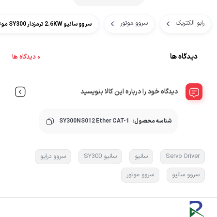
رابو الکتریک
سروو موتور
سروو سانیو 2.6KW ترمزدار SY300 موتور 3000RPM با Ether CAT
دیدگاه ها
0 دیدگاه ها
دیدگاه خود را درباره این کالا بنویسید
شناسه محصول:
SY300NS012 Ether CAT-1
Servo Driver
سانیو
سانیو SY300
سروو درایو
سروو سانیو
سروو موتور