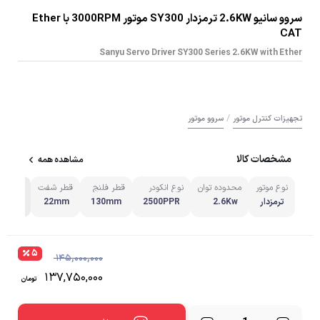
سروو سانیو 2.6KW ترمزدار SY300 موتور 3000RPM با Ether
CAT
Sanyu Servo Driver SY300 Series 2.6KW with Ether
/
تجهیزات کنترل موتور
سروو موتور
مشخصات کالا
مشاهده همه
نوع موتور
محدوده توان
نوع انکودر
قطر فلنج
قطر شفت
مشاهده
ترمزدار
2.6Kw
2500PPR
130mm
22mm
۵
۱۴۵,۰۰۰,۰۰۰
۱۳۷,۷۵۰,۰۰۰
تومان
تعداد