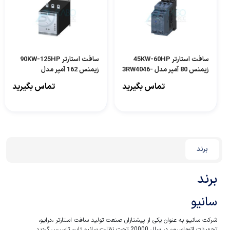
سافت استارتر 45KW-60HP
سافت استارتر 90KW-125HP
زیمنس 80 آمپر مدل 3RW4046-
زیمنس 162 آمپر مدل
3RW4056-6BB44
1BB14
تماس بگیرید
تماس بگیرید
برند
برند
سانیو
شرکت سانیـو به عنوان یکی از پیشتازان صنعت تولید سافت استارتر ،درایـو،
تجهیزات اتوماسیون در سال 20000 تحت نظارت سانیو ژاپن تاسیس گردید.