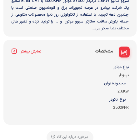
سروو سانیو 2.6KW ترمزدار SY300 موتور 3000RPM با Ether CAT سانیو
یک شرکت پیشرو در عرصه تجهیزات برق و اتوماسیون صنعتی است با
چندین دهه تجربه, با استفاده از تکنولوژی روز دنیا محصولات متنوعی از
جمله اینورتر, سافت استارتر, سروو موتور و ... را تولید کرده و کشور های
مختلف دنیا صادر می...
مشخصات
نمایش بیشتر
نوع موتور
ترمزدار
محدوده توان
2.6Kw
نوع انکودر
2500PPR
بازخورد درباره این کالا