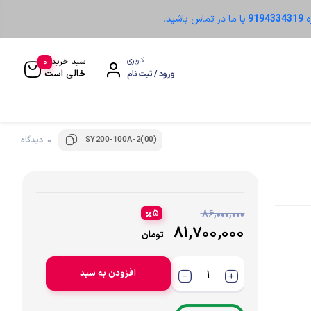
ه
9194334319
با ما در تماس باشید.
0
کاربری
سبد خرید
خالی است
ورود / ثبت نام
SY200-100A-2(00)
0 دیدگاه
سنسور نوری
۵
۸۶,۰۰۰,۰۰۰
۸۱,۷۰۰,۰۰۰
تومان
افزودن به سبد