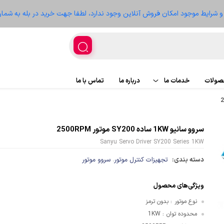
ز و شرایط موجود امکان فروش آنلاین وجود ندارد، لطفا جهت خرید در بله به شمار
حصولات
خدمات ما
درباره ما
تماس با ما
اجرای پروژه
پروژه ها
سروو سانیو 1KW ساده SY200 موتور 2500RPM
تعمیر تجهیزات
سعه
Sanyu Servo Driver SY200 Series 1KW
دسته بندی:
تجهیزات کنترل موتور
سروو موتور
،
ویژگی‌های محصول
غذیه
نوع موتور
بدون ترمز
:
محدوده توان
1KW
:
ر