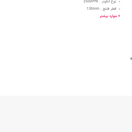
نوع انکودر
2500PPR
:
قطر فلنج
130mm
:
قایی
+ موارد بیشتر
ازنی