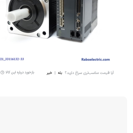
لوازم اندازه گیری
سنسور ال
لیمیت سوئیچ
سنسور خ
سنسور فشار
نمایشگر دیجیتال
کنترلر
بازخورد درباره این کالا
آیا قیمت مناسب‌تری سراغ دارید؟
|
بله
خیر
انکودر
کوپلینگ
لودسل
جانبی اتوماسیون