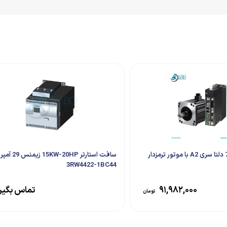
پک سروو 750W دلتا سری A2 با موتور ترمزدار
سافت استارتر KW-20HP
3RW4422-1BC44
۹۱,۹۸۲,۰۰۰
تماس بگیر
تومان