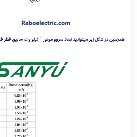
همچنین در شکل زیر میتوانید ابعاد سروو موتور 1 کیلو وات سانیو, قطر فلنچ و قطر شفت را مشاهده کنید: