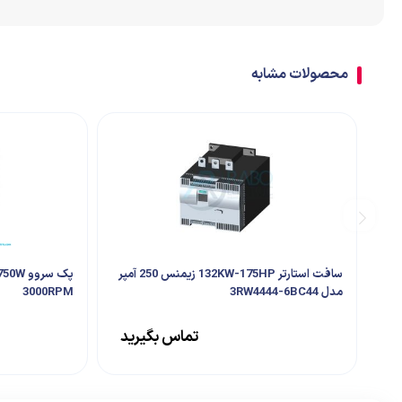
اتصالات
ترمینال
محصولات مشابه
تابلو تجهیزات جانبی
سافت استارتر 132KW-175HP زیمنس 250 آمپر
مدل 3RW4444-6BC44
3000RPM
تماس بگیرید