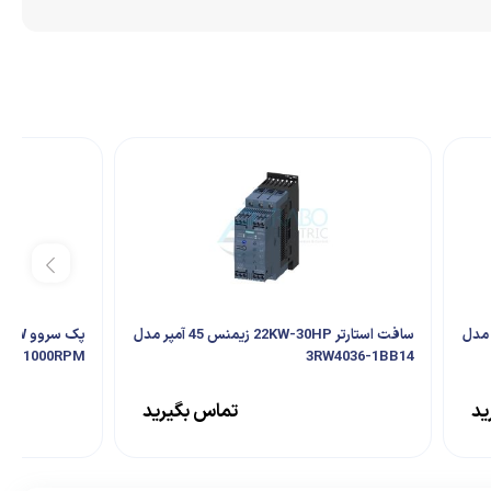
15 زیمنس 29 آمپر مدل
سافت استارتر 22KW-30HP زیمنس 45 آمپر مدل
1000RPM
3RW4036-1BB14
ید
تماس بگیرید