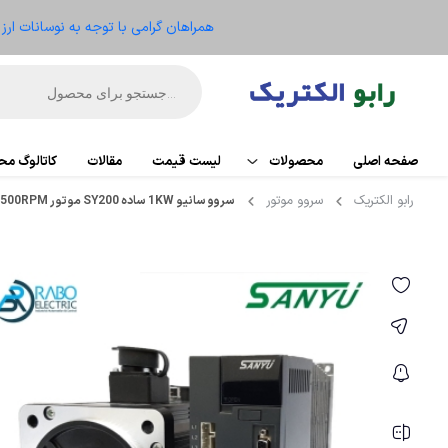
همراهان گرامی با توجه به نوسانات ار
صفحه اصلی
محصولات
لیست قیمت
مقالات
کاتالوگ م
رابو الکتریک
سروو موتور
سروو سانیو 1KW ساده SY200 موتور 2500RPM
اتوماسیون
PLC
تجهیزات کنترل موتور
کارت تو
ریموت IO
الکترومکانیکال
HMI
ابزار دقیق و ترانسمیتر
منبع ت
تجهیزات کنترلر
سنسو