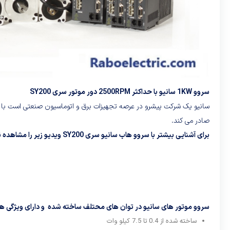
سروو 1KW سانیو با حداکثر 2500RPM دور موتور سری SY200
سانیو یک شرکت پیشرو در عرصه تجهیزات برق و اتوماسیون صنعتی است با چندی
صادر می کند.
برای آشنایی بیشتر با سروو هاب سانیو سری SY200 ویدیو زیر را مشاهده نمایید:
سروو موتور های سانیو در توان های محتلف ساخته شده و دارای ویژگی ها
ساخته شده از 0.4 تا 7.5 کیلو وات