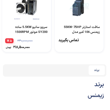
سافت استارتر 55KW-75HP
سروو سانیو 5.5KW ساده
زیمنس 106 آمپر مدل
SY200 موتور 1500RPM
3RW4047-1BB14
تماس بگیرید
۵
۲۳۰,۰۰۰,۰۰۰
۲۱۸,۵۰۰,۰۰۰
تومان
برند
برند
زیمنس