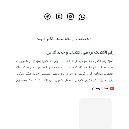
از جدیدترین تخفیف‌ها باخبر شوید
رابو الکتریک بررسی، انتخاب و خرید آنلاین
گروه رابو الکتریک با رویکرد ارائه خدمات نوین در حوزه برق و اتوماسیون از
سال 1394 شروع به کار نموده است هدف از تاسیس این مرکز ارائه
خدمات مشاوره ای ، فروش و اجرای پروژه های صنعتی است. دفتر مرکزی
رابو الکتریک در تهران خیابان لاله زار جنوبی می باشد و اعتماد مشتریان
باعث افتتاح شعبه دوم و کارگاه تابلو سازی نیز در منطقه صنعتی کمالشهر
نمایش بیشتر
کرج شده است. همکاران ما در رابو الکتریک به طور تخصصی بر روی
اتوماسیون صنعتی فعالیت می کند در نگاه دقیق تر شامل محصولاتی از
HMI
اتوماسیون
PLC
اینورتر
سروو
ترانسمیتر
انکودر
دسته
،
،
،
،
،
،
سافت استارتر
منبع تغذیه
کوپلینگ
کلید مینیاتوری
،
،
،
، انواع
و
حرارتی
رله
سنسور
، انواع
و
است که در کارخانه، کارگاه و پروژه ها
استفاده می شود. ما در رابو الکتریک تمامی تلاش خود را به کار می بندیم