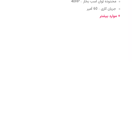
محدوده توان اسب بخار
40HP
:
جریان کاری
60 آمپر
:
قایی
+ موارد بیشتر
ازنی