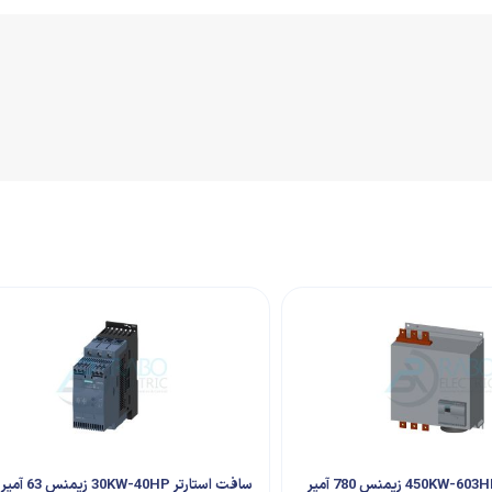
سافت استارتر 450KW-603HP زیمنس 780 آمپر
سافت استارتر KW-40HP