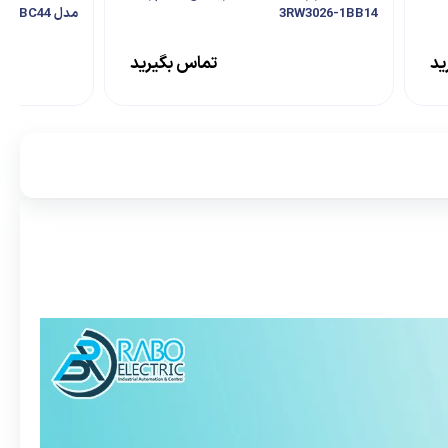
3RW3026-1BB14
مدل 3RW4444-6BC44
ید
تماس بگیرید