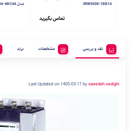
3RW3038-1BB14
مدل 3RW4456-6BC44
تماس بگیرید
نقد و بررسی
مشخصات
برند
Last Updated on 1405-03-17 by
saeedeh.sedighi