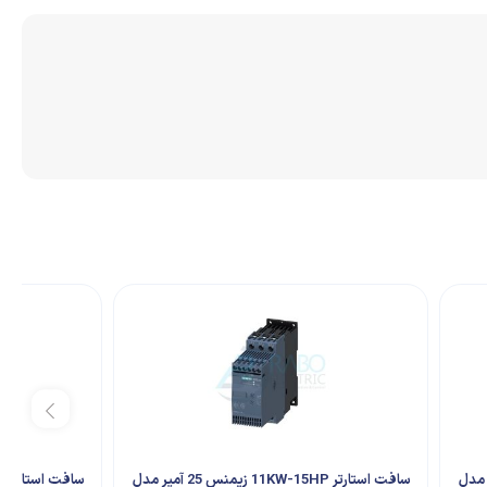
30 زیمنس 63 آمپر مدل
سافت استارتر 11KW-15HP زیمنس 25 آمپر مدل