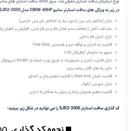
نوع دیجیتال سافت استارتر معرفی شد. سری 3000 سافت استارتر های سانیو از این نوع است.
در زیر به ویژگی های سافت استارتر سانیو 30KW-40HP مدل SJR2-3030 میپردازیم:
دارای کنتاکتور بای پس (بدون نیاز به کنتاکتور بای پس خارجی)
حفــاظت کامل (حفاظت عدم تعادل فاز و دو فاز شدن، افزایش و کاهش ولت
دارای کنترل فاز داخلی
قابلیت راه اندازی و توقف نرم و همچنین Free Stop
مجهز به نمایشگر گرافیکال LCD
دارای قابلیت کنترل و مانیتورینگ از طریق پورت استاندارد RS485 با پروتوکل Modbus
دارای رله های قابل برنامه ریزی
قابلیت اعمال Start Kick با قابلیت تنظیم زمان و گشتاور
دارای خروجی آنالوگ
قابلیت تنظیم همزمان ولتاژ و جریان به هنگام راه اندازی
کد گذازی سافت استارتر SJR2-3000 را می توانید در شکل زیر ببینید: