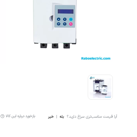
لوازم اندازه گیری
سنسور ال
لیمیت سوئیچ
سنسور خ
سنسور فشار
نمایشگر دیجیتال
کنترلر
انکودر
کوپلینگ
لودسل
بازخورد درباره این کالا
آیا قیمت مناسب‌تری سراغ دارید؟
|
بله
خیر
جانبی اتوماسیون