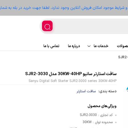
ز و شرایط موجود امکان فروش آنلاین وجود ندارد، لطفا جهت خرید در بله به شمار
حصولات
خدمات ما
درباره ما
تماس با ما
اجرای پروژه
پروژه ها
سافت استارتر سانیو 30KW-40HP مدل SJR2-3030
تعمیر تجهیزات
سعه
Sanyu Digital Soft Starter SJR2-3000 series 30KW-40HP
دسته بندی:
سافت استارتر
ویژگی‌های محصول
غذیه
کد تجاری
SJR2-3030
:
محدوده توان
30KW
:
ر