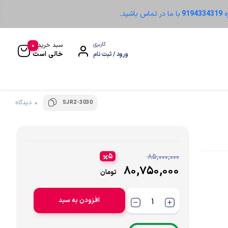
ه
9194334319
با ما در تماس باشید.
0
کاربری
سبد خرید
خالی است
ورود / ثبت نام
SJR2-3030
0 دیدگاه
سنسور نوری
۵
۸۵,۰۰۰,۰۰۰
۸۰,۷۵۰,۰۰۰
تومان
افزودن به سبد