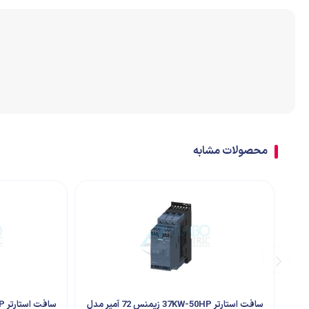
اتصالات
ترمینال
تابلو تجهیزات جانبی
محصولات مشابه
سافت استارتر 37KW-50HP زیمنس 72 آمپر مدل