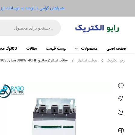
همراهان گرامی با توجه به نوسانات ار
صفحه اصلی
محصولات
لیست قیمت
مقالات
کاتالوگ م
رابو الکتریک
سافت استارتر
سافت استارتر سانیو 30KW-40HP مدل SJR2-3030
اتوماسیون
PLC
تجهیزات کنترل موتور
کارت تو
ریموت IO
الکترومکانیکال
HMI
ابزار دقیق و ترانسمیتر
منبع ت
تجهیزات کنترلر
سنسو