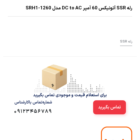
رله SSR آتونیکس 60 آمپر DC to AC مدل SRH1-1260
رله SSR
برای استعلام قیمت و موجودی تماس بگیرید
شماره‌تماس‌ با‌کارشناس
تماس بگیرید
09123456789