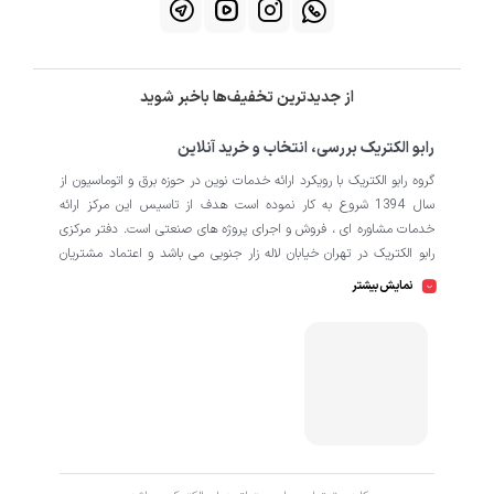
از جدیدترین تخفیف‌ها باخبر شوید
رابو الکتریک بررسی، انتخاب و خرید آنلاین
گروه رابو الکتریک با رویکرد ارائه خدمات نوین در حوزه برق و اتوماسیون از
سال 1394 شروع به کار نموده است هدف از تاسیس این مرکز ارائه
خدمات مشاوره ای ، فروش و اجرای پروژه های صنعتی است. دفتر مرکزی
رابو الکتریک در تهران خیابان لاله زار جنوبی می باشد و اعتماد مشتریان
باعث افتتاح شعبه دوم و کارگاه تابلو سازی نیز در منطقه صنعتی کمالشهر
نمایش بیشتر
کرج شده است. همکاران ما در رابو الکتریک به طور تخصصی بر روی
اتوماسیون صنعتی فعالیت می کند در نگاه دقیق تر شامل محصولاتی از
HMI
اتوماسیون
PLC
اینورتر
سروو
ترانسمیتر
انکودر
دسته
،
،
،
،
،
،
سافت استارتر
منبع تغذیه
کوپلینگ
کلید مینیاتوری
،
،
،
، انواع
و
حرارتی
رله
سنسور
، انواع
و
است که در کارخانه، کارگاه و پروژه ها
استفاده می شود. ما در رابو الکتریک تمامی تلاش خود را به کار می بندیم
که رضایت مشتریان را مورد اولویت قرار بدهیم. از این رو کالا هایی را به
کاربران برای خرید پیشنهاد می دهیم که از کیفیت بالا و پشتیبانی و