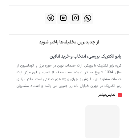
از جدیدترین تخفیف‌ها باخبر شوید
رابو الکتریک بررسی، انتخاب و خرید آنلاین
گروه رابو الکتریک با رویکرد ارائه خدمات نوین در حوزه برق و اتوماسیون از
سال 1394 شروع به کار نموده است هدف از تاسیس این مرکز ارائه
خدمات مشاوره ای ، فروش و اجرای پروژه های صنعتی است. دفتر مرکزی
رابو الکتریک در تهران خیابان لاله زار جنوبی می باشد و اعتماد مشتریان
باعث افتتاح شعبه دوم و کارگاه تابلو سازی نیز در منطقه صنعتی کمالشهر
نمایش بیشتر
کرج شده است. همکاران ما در رابو الکتریک به طور تخصصی بر روی
اتوماسیون صنعتی فعالیت می کند در نگاه دقیق تر شامل محصولاتی از
HMI
اتوماسیون
PLC
اینورتر
سروو
ترانسمیتر
انکودر
دسته
،
،
،
،
،
،
سافت استارتر
منبع تغذیه
کوپلینگ
کلید مینیاتوری
،
،
،
، انواع
و
حرارتی
رله
سنسور
، انواع
و
است که در کارخانه، کارگاه و پروژه ها
استفاده می شود. ما در رابو الکتریک تمامی تلاش خود را به کار می بندیم