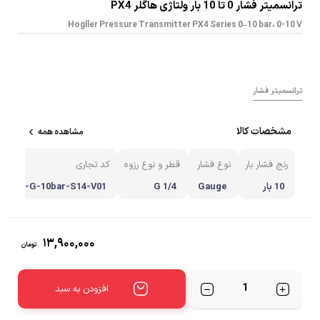
ترانسمیتر فشار 0 تا 10 بار ولتاژی هاگلر PX4
Hogller Pressure Transmitter PX4 Series 0–10 bar، 0-10 V
ترانسمیتر فشار
مشخصات کالا
مشاهده همه
رنج فشار بار
نوع فشار
قطر و نوع رزوه
کد تجاری
10 بار
Gauge
G 1/4
PX4-G-10bar-S14-V01
-A6-13-D2-B1-66-F
۱۳,۹۰۰,۰۰۰
تومان
تعداد
افزودن به سبد