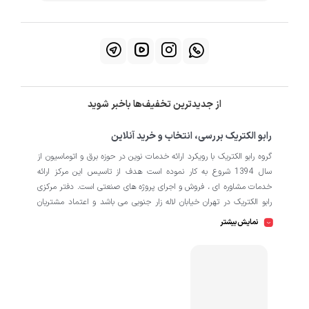
از جدیدترین تخفیف‌ها باخبر شوید
رابو الکتریک بررسی، انتخاب و خرید آنلاین
گروه رابو الکتریک با رویکرد ارائه خدمات نوین در حوزه برق و اتوماسیون از
سال 1394 شروع به کار نموده است هدف از تاسیس این مرکز ارائه
خدمات مشاوره ای ، فروش و اجرای پروژه های صنعتی است. دفتر مرکزی
رابو الکتریک در تهران خیابان لاله زار جنوبی می باشد و اعتماد مشتریان
باعث افتتاح شعبه دوم و کارگاه تابلو سازی نیز در منطقه صنعتی کمالشهر
نمایش بیشتر
کرج شده است. همکاران ما در رابو الکتریک به طور تخصصی بر روی
اتوماسیون صنعتی فعالیت می کند در نگاه دقیق تر شامل محصولاتی از
HMI
اتوماسیون
PLC
اینورتر
سروو
ترانسمیتر
انکودر
دسته
،
،
،
،
،
،
سافت استارتر
منبع تغذیه
کوپلینگ
کلید مینیاتوری
،
،
،
، انواع
و
حرارتی
رله
سنسور
، انواع
و
است که در کارخانه، کارگاه و پروژه ها
استفاده می شود. ما در رابو الکتریک تمامی تلاش خود را به کار می بندیم