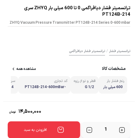
ترانسمیتر فشار دیافراگمی 0 تا 600 میلی بار ZHYQ سری
PT124B-214
ZHYQ Vacuum Pressure Transmitter PT124B-214 Series 0-600 mbar
/
ترانسمیتر فشار
ترانسمیتر فشار دیافراگمی
مشخصات کالا
مشاهده همه
رنج فشار بار
قطر و نوع رزوه
کد تجاری
سری محص
600 میلی بار
1/2 G
PT124B-214-600mBar-
24B-214
4/20mA-1/2G
۱۴,۵۰۰,۰۰۰
تومان
تعداد
افزودن به سبد