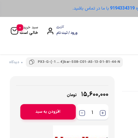
ه
9194334319
با ما در تماس باشید.
0
کاربری
سبد خرید
خالی است
ورود / ثبت نام
PX3-G-(-1 … 4)bar-S08-C01-A5-13-D1-B1-44-N
0 دیدگاه
سنسور نوری
۱۵,۶۰۰,۰۰۰
تومان
افزودن به سبد