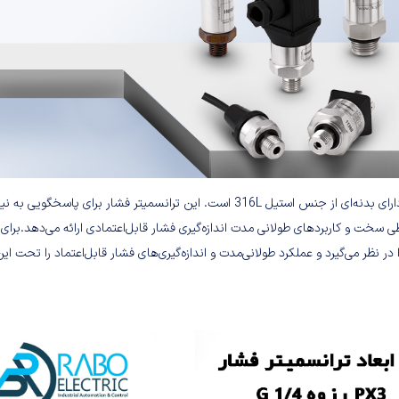
ترانسمیتر فشار خلاء 1- تا 4 بار هاگلر PX3 با دقت 0.5 درصد فول اسکیل دارای بدنه‌ای از