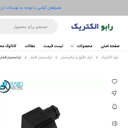
همراهان گرامی با توجه به نوسانات ار
صفحه اصلی
محصولات
لیست قیمت
مقالات
کاتالوگ م
رابو الکتریک
ابزار دقیق و ترانسمیتر
ترانسمیتر فشار
ترانسمیتر فشار خلاء 1- تا 4 بار
اتوماسیون
PLC
تجهیزات کنترل موتور
کارت تو
ریموت IO
الکترومکانیکال
HMI
ابزار دقیق و ترانسمیتر
منبع ت
تجهیزات کنترلر
سنسو