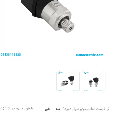
لوازم اندازه گیری
سنسور ال
لیمیت سوئیچ
سنسور خ
سنسور فشار
نمایشگر دیجیتال
کنترلر
انکودر
کوپلینگ
لودسل
بازخورد درباره این کالا
آیا قیمت مناسب‌تری سراغ دارید؟
|
بله
خیر
جانبی اتوماسیون