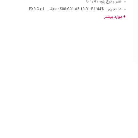
قطر و نوع رزوه
G 1/4
:
کد تجاری
PX3-G-(-1 … 4)bar-S08-C01-A5-13-D1-B1-44-N
:
قایی
+ موارد بیشتر
ازنی