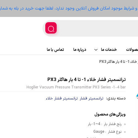
ز و شرایط موجود امکان فروش آنلاین وجود ندارد، لطفا جهت خرید در بله به شمار
حصولات
خدمات ما
درباره ما
تماس با ما
 هاگلر PX3
اجرای پروژه
پروژه ها
ترانسمیتر فشار خلاء 1- تا 4 بار هاگلر PX3
تعمیر تجهیزات
سعه
Hogller Vacuum Pressure Transmitter PX3 Series -1–4 bar
دسته بندی:
ترانسمیتر فشار
ترانسمیتر فشار خلاء
،
ویژگی‌های محصول
غذیه
رنج فشار بار
4~1- بار
:
نوع فشار
Gauge
:
ر