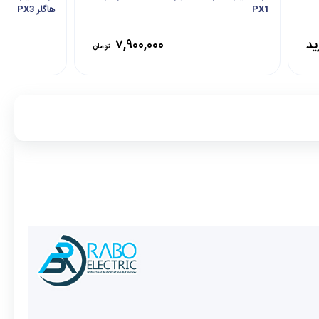
PX1
هاگلر PX3
ید
۷,۹۰۰,۰۰۰
تومان