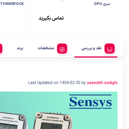
سری DPU
TH0030FGCK
تماس بگیرید
نقد و بررسی
مشخصات
برند
Last Updated on 1404-02-30 by
saeedeh.sedighi