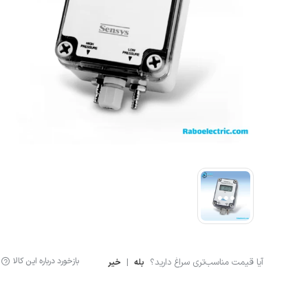
لوازم اندازه گیری
سنسور ال
لیمیت سوئیچ
سنسور خ
سنسور فشار
نمایشگر دیجیتال
کنترلر
انکودر
کوپلینگ
لودسل
بازخورد درباره این کالا
آیا قیمت مناسب‌تری سراغ دارید؟
|
بله
خیر
جانبی اتوماسیون