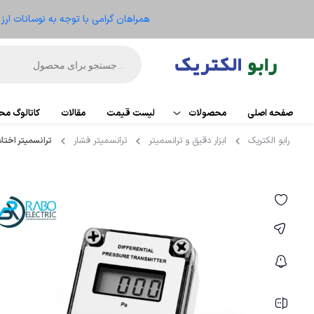
همراهان گرامی با توجه به نوسانات ار
صفحه اصلی
محصولات
لیست قیمت
مقالات
کاتالوگ م
رابو الکتریک
ابزار دقیق و ترانسمیتر
ترانسمیتر فشار
ترانسمیتر اختلاف فشار س
اتوماسیون
PLC
تجهیزات کنترل موتور
کارت تو
ریموت IO
الکترومکانیکال
HMI
ابزار دقیق و ترانسمیتر
منبع ت
تجهیزات کنترلر
سنسو