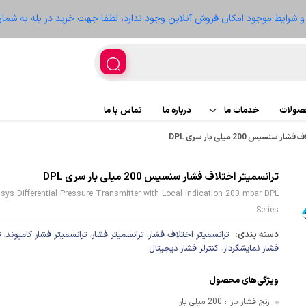
ز و شرایط موجود امکان فروش آنلاین وجود ندارد، لطفا جهت خرید در بله به شمار
حصولات
خدمات ما
درباره ما
تماس با ما
نسیس 200 میلی بار سری DPL
اجرای پروژه
پروژه ها
ترانسمیتر اختلاف فشار سنسیس 200 میلی بار سری DPL
تعمیر تجهیزات
سعه
sys Differential Pressure Transmitter with Local Indication 200 mbar DPL
Series
دسته بندی:
ترانسمیتر اختلاف فشار
ترانسمیتر فشار
ترانسمیتر فشار کامپوند
ت
،
،
،
فشار نمایشگردار
کنترلر فشار دیجیتال
،
غذیه
ویژگی‌های محصول
رنج فشار بار
200 میلی بار
ر
: