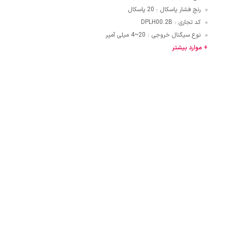
رنج فشار پاسکال
20 پاسکال
:
قایی
کد تجاری
DPLH00.2B
:
نوع سیگنال خروجی
20~4 میلی آمپر
:
ازنی
+ موارد بیشتر