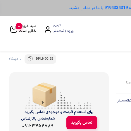
ه
9194334319
با ما در تماس باشید.
0
کاربری
سبد خرید
خالی است
ورود / ثبت نام
DPLH00.2B
0 دیدگاه
سنسور نوری
Sen
رانسمیتر
برای استعلام قیمت و موجودی تماس بگیرید
شماره‌تماس‌ با‌کارشناس
تماس بگیرید
09123456789