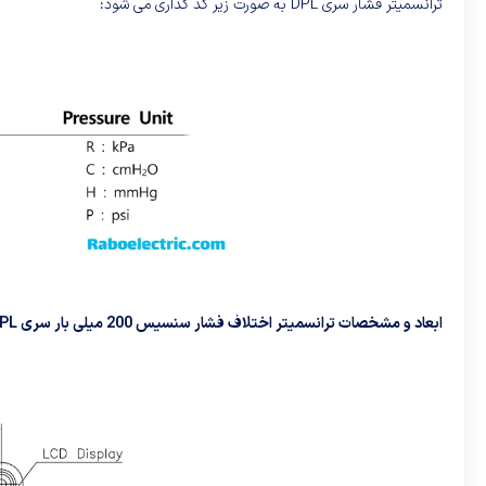
ترانسمیتر فشار سری DPL به صورت زیر کد گذاری می شود:
ابعاد و مشخصات ترانسمیتر اختلاف فشار سنسیس 200 میلی بار سری DPL به صورت زیر است: