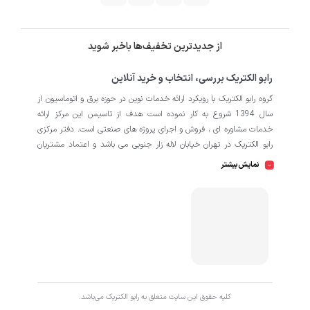
از جدیدترین تخفیف‌ها باخبر شوید
رابو الکتریک بررسی، انتخاب و خرید آنلاین
گروه رابو الکتریک با رویکرد ارائه خدمات نوین در حوزه برق و اتوماسیون از
سال 1394 شروع به کار نموده است هدف از تاسیس این مرکز ارائه
خدمات مشاوره ای ، فروش و اجرای پروژه های صنعتی است. دفتر مرکزی
رابو الکتریک در تهران خیابان لاله زار جنوبی می باشد و اعتماد مشتریان
باعث افتتاح شعبه دوم و کارگاه تابلو سازی نیز در منطقه صنعتی کمالشهر
نمایش بیشتر
کرج شده است. همکاران ما در رابو الکتریک به طور تخصصی بر روی
اتوماسیون صنعتی فعالیت می کند در نگاه دقیق تر شامل محصولاتی از
HMI
اتوماسیون
PLC
اینورتر
سروو
ترانسمیتر
انکودر
دسته
،
،
،
،
،
،
سافت استارتر
منبع تغذیه
کوپلینگ
کلید مینیاتوری
،
،
،
، انواع
و
حرارتی
رله
سنسور
، انواع
و
است که در کارخانه، کارگاه و پروژه ها
استفاده می شود. ما در رابو الکتریک تمامی تلاش خود را به کار می بندیم
که رضایت مشتریان را مورد اولویت قرار بدهیم. از این رو کالا هایی را به
کاربران برای خرید پیشنهاد می دهیم که از کیفیت بالا و پشتیبانی و
همچنین گارانتی های طولانی مدت برخوردار باشند. اگر قصد دارید با خیالی
کليه حقوق اين سايت متعلق به رابو الکتریک می‌باشد.