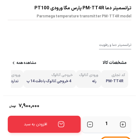
ترانسمیتر دما PM-TT4R پارس مگا ورودی PT100
Parsmega temperature transmitter PM-TT4R model
ترانسمیتر دما و رطوبت
مشخصات کالا
مشاهده همه
کد تجاری
ورودی آنالوگ
خروجی آنالوگ
ورودی دیجیتا
PM-TT4R
رله
4 خروجی آنالوگ با دقت 14 ب
ندارد
یتی ( 4X14 bit)
۷,۹۰۰,۰۰۰
تومان
تعداد
افزودن به سبد