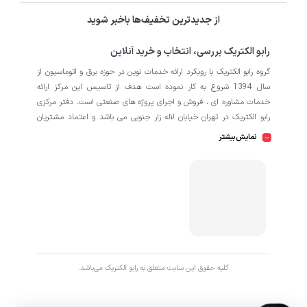
از جدیدترین تخفیف‌ها باخبر شوید
رابو الکتریک بررسی، انتخاب و خرید آنلاین
گروه رابو الکتریک با رویکرد ارائه خدمات نوین در حوزه برق و اتوماسیون از
سال 1394 شروع به کار نموده است هدف از تاسیس این مرکز ارائه
خدمات مشاوره ای ، فروش و اجرای پروژه های صنعتی است. دفتر مرکزی
رابو الکتریک در تهران خیابان لاله زار جنوبی می باشد و اعتماد مشتریان
باعث افتتاح شعبه دوم و کارگاه تابلو سازی نیز در منطقه صنعتی کمالشهر
نمایش بیشتر
کرج شده است. همکاران ما در رابو الکتریک به طور تخصصی بر روی
اتوماسیون صنعتی فعالیت می کند در نگاه دقیق تر شامل محصولاتی از
HMI
اتوماسیون
PLC
اینورتر
سروو
ترانسمیتر
انکودر
دسته
،
،
،
،
،
،
سافت استارتر
منبع تغذیه
کوپلینگ
کلید مینیاتوری
،
،
،
، انواع
و
حرارتی
رله
سنسور
، انواع
و
است که در کارخانه، کارگاه و پروژه ها
استفاده می شود. ما در رابو الکتریک تمامی تلاش خود را به کار می بندیم
که رضایت مشتریان را مورد اولویت قرار بدهیم. از این رو کالا هایی را به
کاربران برای خرید پیشنهاد می دهیم که از کیفیت بالا و پشتیبانی و
همچنین گارانتی های طولانی مدت برخوردار باشند. اگر قصد دارید با خیالی
کليه حقوق اين سايت متعلق به رابو الکتریک می‌باشد.
آسوده پروژه خود را پیش ببرید با ما در ارتباط باشید.