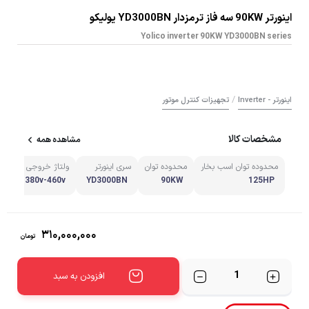
اینورتر 90KW سه فاز ترمزدار YD3000BN یولیکو
Yolico inverter 90KW YD3000BN series
/
اینورتر - Inverter
تجهیزات کنترل موتور
مشخصات کالا
مشاهده همه
محدوده توان اسب بخار
محدوده توان
سری اینورتر
ولتاژ خروجی
125HP
90KW
YD3000BN
380v-460v سه فاز
۳۱۰,۰۰۰,۰۰۰
تومان
تعداد
افزودن به سبد