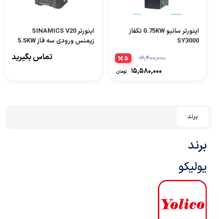
اینورتر سانیو 0.75KW تکفاز
اینورتر SINAMICS V20
SY3000
زیمنس ورودی سه فاز 5.5KW
مدل 6SL3210-5BE25-5CV0
تماس بگیرید
۵
۱۶,۴۰۰,۰۰۰
۱۵,۵۸۰,۰۰۰
تومان
برند
برند
یولیکو