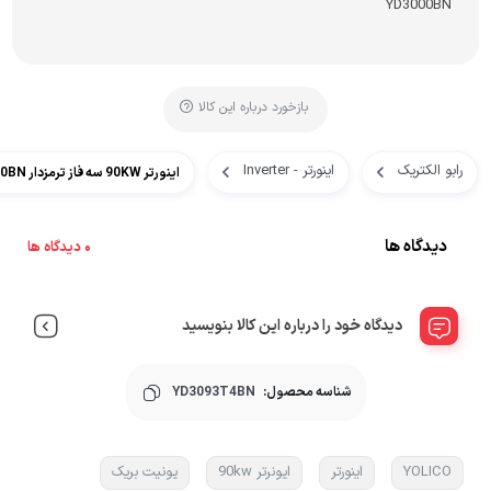
YD3000BN
بازخورد درباره این کالا
رابو الکتریک
اینورتر - Inverter
اینورتر 90KW سه فاز ترمزدار YD3000BN یولیکو
دیدگاه ها
0 دیدگاه ها
دیدگاه خود را درباره این کالا بنویسید
شناسه محصول:
YD3093T4BN
YOLICO
اینورتر
ایونرتر 90kw
یونیت بریک