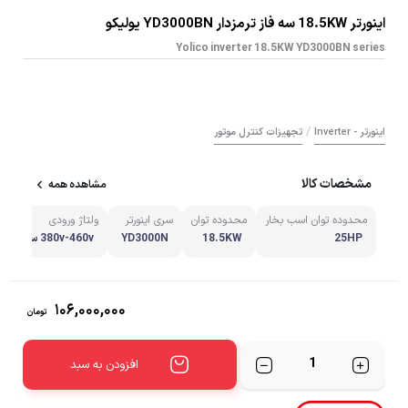
اینورتر 18.5KW سه فاز ترمزدار YD3000BN یولیکو
Yolico inverter 18.5KW YD3000BN series
/
اینورتر - Inverter
تجهیزات کنترل موتور
مشخصات کالا
مشاهده همه
محدوده توان اسب بخار
محدوده توان
سری اینورتر
ولتاژ ورودی
25HP
18.5KW
YD3000N
380v-460v سه فاز AC
۱۰۶,۰۰۰,۰۰۰
تومان
تعداد
افزودن به سبد