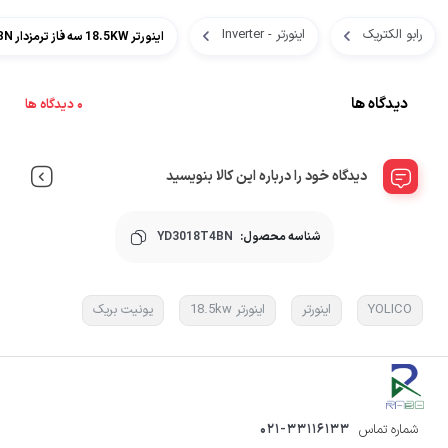
رابو الکتریک
اینورتر - Inverter
اینورتر 18.5KW سه فاز ترمزدار YD3000BN یولیکو
دیدگاه ها
0 دیدگاه ها
دیدگاه خود را درباره این کالا بنویسید
شناسه محصول:
YD3018T4BN
YOLICO
اینورتر
اینورتر 18.5kw
یونیت بریک
شماره تماس
021-33116133