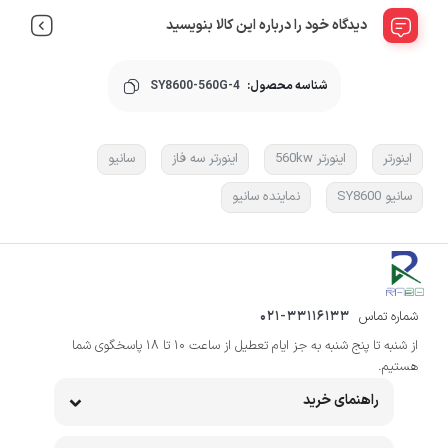
دیدگاه خود را درباره این کالا بنویسید
شناسه محصول:
SY8600-560G-4
اینورتر
اینورتر 560kw
اینورتر سه فاز
سانیو
سانیو SY8600
نماینده سانیو
شماره تماس
021-33116133
از شنبه تا پنج شنبه به جز ایام تعطیل از ساعت 10 تا 18 پاسخگوی شما
هستیم.
راهنمای خرید