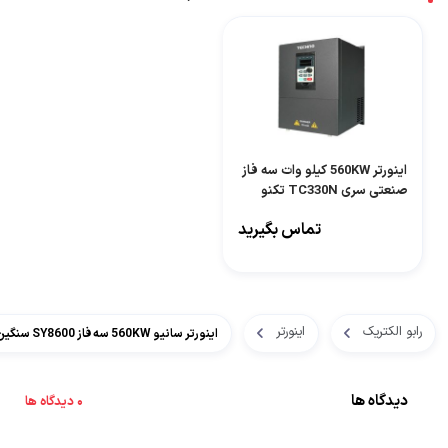
اینورتر 560KW کیلو وات سه فاز
صنعتی سری TC330N تکنو
Techno
تماس بگیرید
رابو الکتریک
اینورتر
اینورتر سانیو 560KW سه فاز SY8600 سنگین کار
دیدگاه ها
0 دیدگاه ها