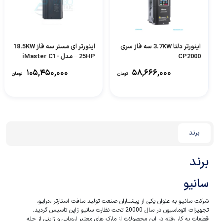
اینورتر دلتا 3.7KW سه فاز سری
اینورتر ای مستر سه فاز 18.5KW
CP2000
– 25HP مدل iMaster C1-
185-HF
۱۰۵,۴۵۰,۰۰۰
۵۸,۶۶۶,۰۰۰
تومان
تومان
برند
برند
سانیو
شرکت سانیـو به عنوان یکی از پیشتازان صنعت تولید سافت استارتر ،درایـو،
تجهیزات اتوماسیون در سال 20000 تحت نظارت سانیو ژاپن تاسیس گردید.
قطعات به کار رفته در این محصولات از مارک های معتبر اروپایی و ژاپنی از جله