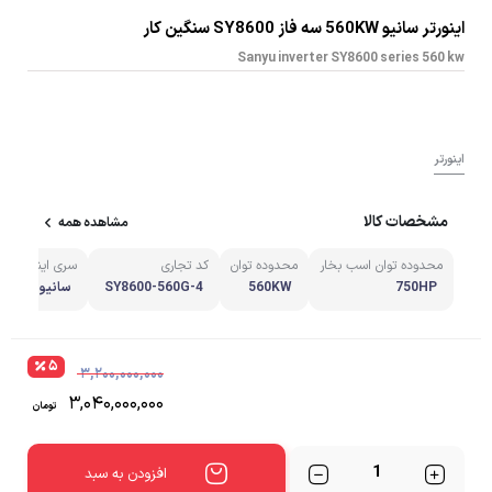
اینورتر سانیو 560KW سه فاز SY8600 سنگین کار
Sanyu inverter SY8600 series 560 kw
اینورتر
مشخصات کالا
مشاهده همه
محدوده توان اسب بخار
محدوده توان
کد تجاری
سری اینورتر
750HP
560KW
SY8600-560G-4
سانیو SY8600
۵
۳,۲۰۰,۰۰۰,۰۰۰
۳,۰۴۰,۰۰۰,۰۰۰
تومان
تعداد
افزودن به سبد