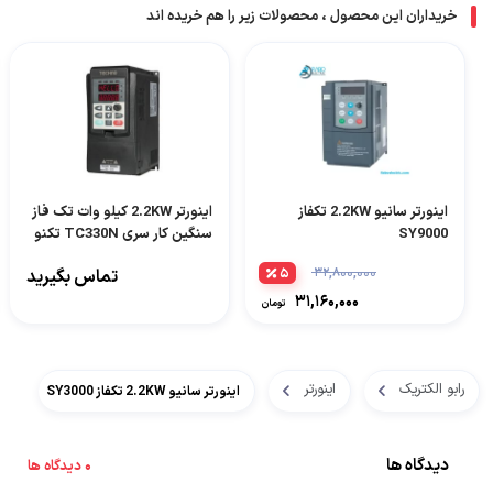
خریداران این محصول ، محصولات زیر را هم خریده اند
اینورتر سانیو 2.2KW تکفاز
اینورتر 2.2KW کیلو وات تک فاز
SY9000
سنگین کار سری TC330N تکنو
Techno
۳۲,۸۰۰,۰۰۰
۵
تماس بگیرید
۳۱,۱۶۰,۰۰۰
تومان
رابو الکتریک
اینورتر
اینورتر سانیو 2.2KW تکفاز SY3000
دیدگاه ها
0 دیدگاه ها