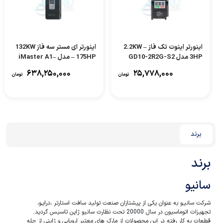
اینورتر اینوت تک فاز 2.2KW –
اینورتر ای مستر سه فاز 132KW
3HP مدل GD10-2R2G-S2
– 175HP مدل iMaster A1–
296A–4-N
۶۳۸,۲۵۰,۰۰۰
۲۵,۷۷۸,۰۰۰
تومان
تومان
برند
برند
سانیو
شرکت سانیـو به عنوان یکی از پیشتازان صنعت تولید سافت استارتر ،درایـو،
تجهیزات اتوماسیون در سال 20000 تحت نظارت سانیو ژاپن تاسیس گردید.
قطعات به کار رفته در این محصولات از مارک های معتبر اروپایی و ژاپنی از جله