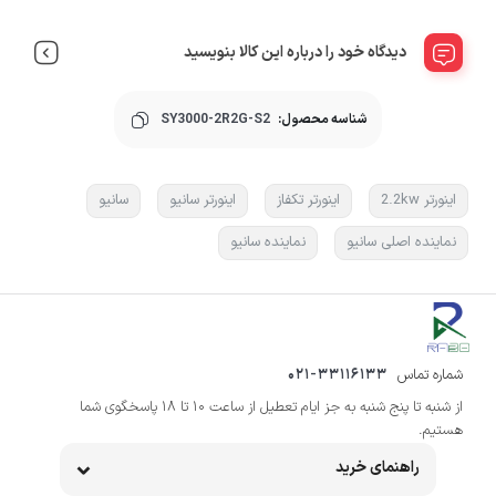
دیدگاه خود را درباره این کالا بنویسید
شناسه محصول:
SY3000-2R2G-S2
اینورتر 2.2kw
اینورتر تکفاز
اینورتر سانیو
سانیو
نماینده اصلی سانیو
نماینده سانیو
شماره تماس
021-33116133
از شنبه تا پنج شنبه به جز ایام تعطیل از ساعت 10 تا 18 پاسخگوی شما
هستیم.
راهنمای خرید