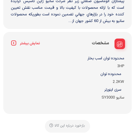
پيشتازان اتوماسيون صنعتي زیر نظر شرکت سانيو ژاپن تأسيس گرديده
است که با ارائه محصولات با کيفيت بالا و قيمت مناسب نقش تعيين
کننده خود را در بازارهاي جهاني تضمين نموده است بطوريکه محصولات
سانيو به بيش از 60 کشور جهان از...
مشخصات
نمایش بیشتر
محدوده توان اسب بخار
3HP
محدوده توان
2.2KW
سری اینورتر
سانیو SY3000
بازخورد درباره این کالا