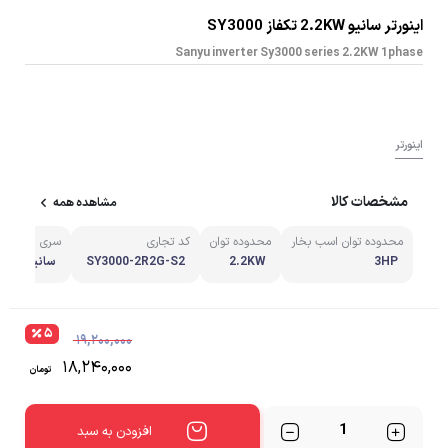
اینورتر سانیو 2.2KW تکفاز SY3000
Sanyu inverter Sy3000 series 2.2KW 1phase
اینورتر
مشخصات کالا
مشاهده همه
محدوده توان اسب بخار
محدوده توان
کد تجاری
سری اینورتر
3HP
2.2KW
SY3000-2R2G-S2
سانیو SY3000
۵
۱۹,۲۰۰,۰۰۰
۱۸,۲۴۰,۰۰۰
تومان
تعداد
افزودن به سبد