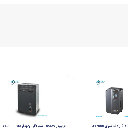
اینورتر 185KW سه فاز ترمزدار YD3000BN