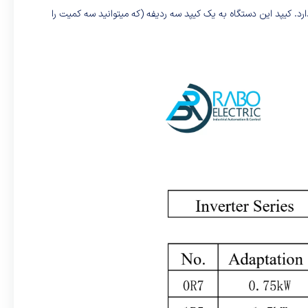
همچنین تا توان 4 کیلو وات قابلیت نصب روی ریل مینیاتوری را دارد. کیپد این دستگاه به یک کیپد سه ردیفه (که میتوانید سه کمیت را