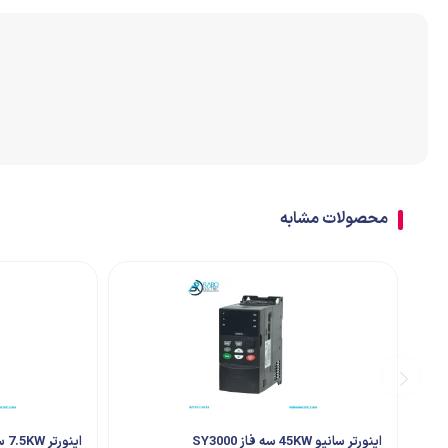
اتصالات
ترمینال
تابلو تجهیزات جانبی
محصولات مشابه
اینورتر سانیو 45KW سه فاز SY3000
اینورتر 7.5KW سه فاز دلتا سری CH2000