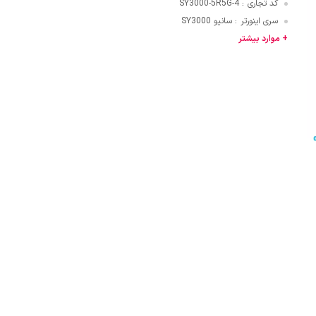
کد تجاری
SY3000-5R5G-4
:
سری اینورتر
سانیو SY3000
:
قایی
+ موارد بیشتر
ازنی