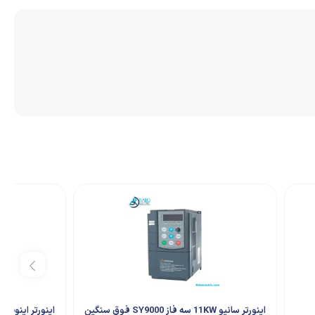
اینورتر سانیو 11KW سه فاز SY9000 فوق سنگین