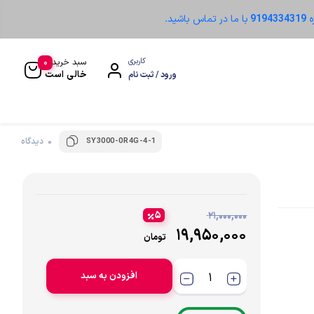
ه
9194334319
با ما در تماس باشید.
0
کاربری
سبد خرید
خالی است
ورود / ثبت نام
SY3000-0R4G-4-1
0 دیدگاه
سنسور نوری
۵
۲۱,۰۰۰,۰۰۰
۱۹,۹۵۰,۰۰۰
تومان
افزودن به سبد