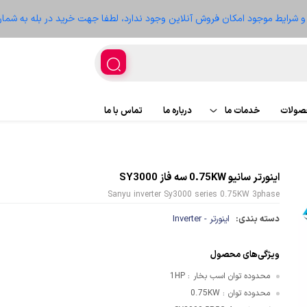
ز و شرایط موجود امکان فروش آنلاین وجود ندارد، لطفا جهت خرید در بله به شمار
حصولات
خدمات ما
درباره ما
تماس با ما
اجرای پروژه
پروژه ها
اینورتر سانیو 0.75KW سه فاز SY3000
تعمیر تجهیزات
سعه
Sanyu inverter Sy3000 series 0.75KW 3phase
دسته بندی:
اینورتر - Inverter
ویژگی‌های محصول
غذیه
محدوده توان اسب بخار
1HP
:
محدوده توان
0.75KW
:
ر