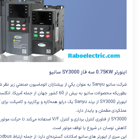
اینورتر 0.75KW سه فاز SY3000 سانیو
شرکت سانيو Sanyu به عنوان يکي از پيشتازان اتوماسيون ص
بطوريکه محصولات سانيو به بيش از 60 کشور جهان از جمله آمريکا، انگلستان، فرانسه، روسيه, ایران و … صادر مي­گردد.
اینورتر SY3000 از برند Sanyu یک درایو همه‌کاره و
عملکردی مطمئن و پایدار دارد.
SY3000 از فناوری کنترل برداری و کنترل
کاهش نوسان در شروع یا توقف موتور است.