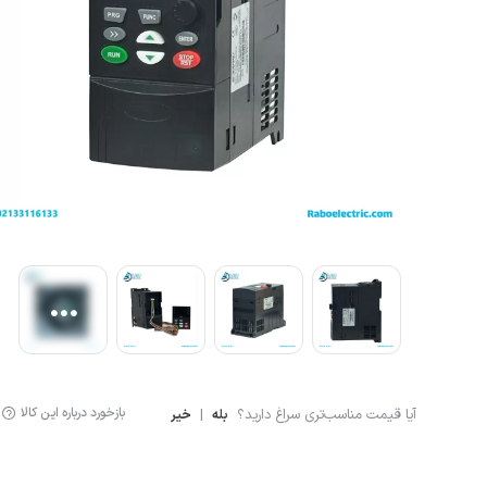
لوازم اندازه گیری
سنسور ال
لیمیت سوئیچ
سنسور خ
سنسور فشار
نمایشگر دیجیتال
کنترلر
انکودر
کوپلینگ
لودسل
بازخورد درباره این کالا
آیا قیمت مناسب‌تری سراغ دارید؟
|
بله
خیر
جانبی اتوماسیون