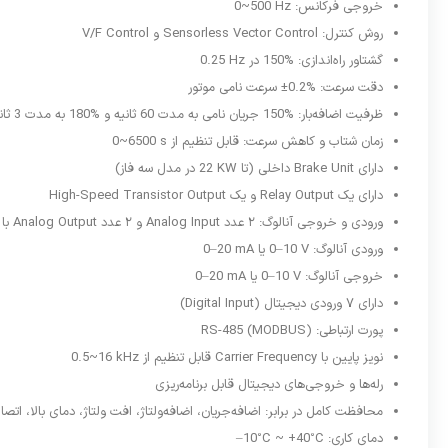
خروجی فرکانس:
0~500 Hz
روش کنترل:
Sensorless Vector Control
و
V/F Control
گشتاور راه‌اندازی:
150%
در
0.25 Hz
دقت سرعت:
±0.2%
سرعت نامی موتور
ظرفیت اضافه‌بار:
150%
جریان نامی به مدت
60
ثانیه و
180%
به مدت 3 ثانیه
زمان شتاب و کاهش سرعت: قابل تنظیم از
0~6500 s
دارای
Brake Unit
داخلی (تا
22 KW
در مدل سه فاز)
دارای یک
Relay Output
و یک
High-Speed Transistor Output
ورودی و خروجی آنالوگ: ۲ عدد
Analog Input
و ۲ عدد
Analog Output
با 
ورودی آنالوگ:
0–10 V
یا
0–20 mA
خروجی آنالوگ:
0–10 V
یا
0–20 mA
دارای ۷ ورودی دیجیتال
(Digital Input)
پورت ارتباطی:
RS-485 (MODBUS)
نویز پایین با
Carrier Frequency
قابل تنظیم از
0.5~16 kHz
رله‌ها و خروجی‌های دیجیتال قابل برنامه‌ریزی
محافظت کامل در برابر: اضافه‌جریان، اضافه‌ولتاژ، افت ولتاژ، دمای بالا، اتص
دمای کاری:
–10°C ~ +40°C