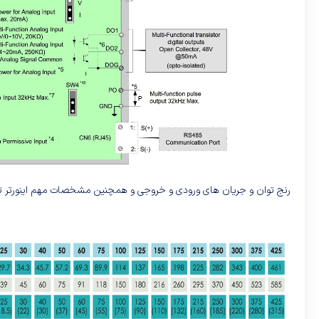
رنج توان و جریان های ورودی و خروجی و همچنین مشخصات مهم اینورتر تکو A510 را میتوانید در زیر مشاهده ک