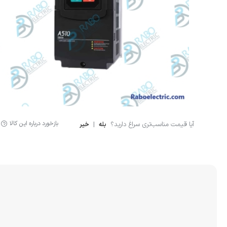
لوازم اندازه گیری
سنسور ال
لیمیت سوئیچ
سنسور خ
سنسور فشار
نمایشگر دیجیتال
کنترلر
بازخورد درباره این کالا
آیا قیمت مناسب‌تری سراغ دارید؟
|
بله
خیر
انکودر
کوپلینگ
لودسل
جانبی اتوماسیون