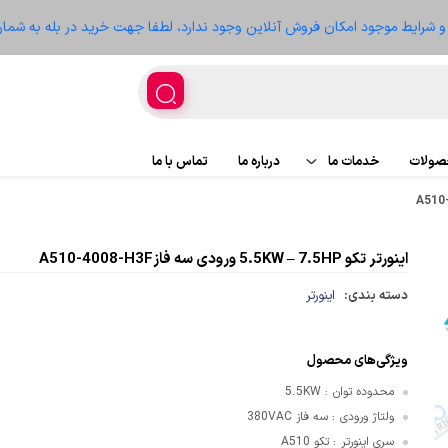
ز و شرایط موجود امکان فروش آنلاین وجود ندارد، لطفا جهت خرید در بله به شمار
حصولات
خدمات ما
درباره ما
تماس با ما
اجرای پروژه
پروژه ها
اینورتر تکو 5.5KW – 7.5HP ورودی سه فازA510-4008-H3F
تعمیر تجهیزات
سعه
دسته بندی:
اینورتر
ویژگی‌های محصول
محدوده توان
5.5KW
:
غذیه
ولتاژ ورودی
سه فاز 380VAC
:
سری اینورتر
تکو A510
ر
: