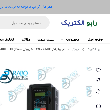
همراهان گرامی با توجه به نوسانات ار
صفحه اصلی
محصولات
لیست قیمت
مقالات
کاتالوگ م
رابو الکتریک
اینورتر
اینورتر تکو 5.5KW – 7.5HP ورودی سه فازA510-4008-H3F
اتوماسیون
PLC
تجهیزات کنترل موتور
کارت تو
ریموت IO
الکترومکانیکال
HMI
ابزار دقیق و ترانسمیتر
منبع ت
تجهیزات کنترلر
سنسو