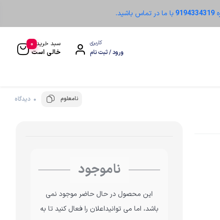
ه
9194334319
با ما در تماس باشید.
0
کاربری
سبد خرید
خالی است
ورود / ثبت نام
نامعلوم
0 دیدگاه
سنسور نوری
ناموجود
این محصول در حال حاضر موجود نمی
باشد، اما می توانیداعلان را فعال کنید تا به