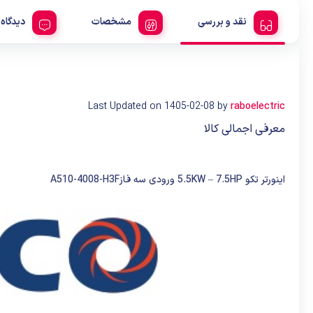
نقد و بررسی
مشخصات
دیدگاه 
Last Updated on 1405-02-08 by
raboelectric
معرفی اجمالی کالا
اینورتر تکو 5.5KW – 7.5HP ورودی سه فازA510-4008-H3F