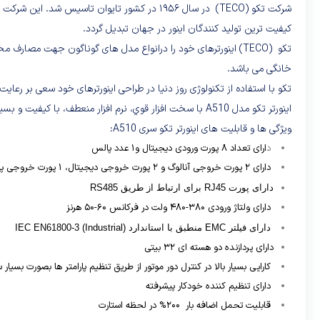
شرکت تکو (TECO) در سال ۱۹۵۶ در کشور تایوان تا
کیفیت ترین تولید کنندگان اینور در جهان تبدیل گردد.
تکو (TECO) اینورترهای خود را درانواع مدل های گوناگون جهت مصا
خانگی می باشد.
تکو با استفاده از تکنولوژی روز دنیا در طراحی اینورترهای خود سعی بر رعایت
اینورتر تکو مدل A510 با سخت افزار قوي، نرم افزار منعطف، با كيفيت و بسيار كارا كه توسط شركت تكو طراحي و توليد گرديده است.سری جدید اینورتر های تکو مدل A510 ولتاژ ورودی 3 فاز ، از 2 اسب تا 500 اسب موجود می باشد.
ویژگی ها و قابلیت های اینورتر تکو سری A510:
د
ارای تعداد ۸ پورت ورودی دیجیتال و۱ عدد پالس
دارای ۲ پورت خروجی آنالوگ و ۲ پورت خروجی دیجیتال، ۱ پورت خروجی پالس و ۱ عدد سویچ حفاظتی
دارای پورت
RJ45
برای ارتباط از طریق
RS485
دارای ولتاژ ورودی ۳۸۰-۴۸۰ ولت در فرکانس ۶۰-۵۰ هرنز
دارای فیلتر
EMC
منطبق با استاندارد
IEC EN61800-3 (Industrial)
دارای پردازنده دو هسته ای ۳۲ بیتی
کارایی بسیار بالا در کنترل دور موتور از طریق تنظیم پارامتر ها بصورت بسیار س
دارای تنظیم کننده خودکار پیشرفته
قابلیت تحمل اضافه بار ۲۰۰% در لحظه استارت