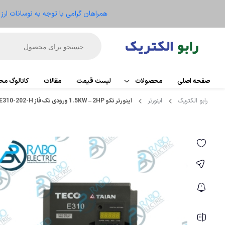
همراهان گرامی با توجه به نوسانات ار
صفحه اصلی
محصولات
لیست قیمت
مقالات
کاتالوگ م
رابو الکتریک
اینورتر
اینورتر تکو 1.5KW – 2HP ورودی تک فاز E310-202-H
اتوماسیون
PLC
تجهیزات کنترل موتور
کارت تو
ریموت IO
الکترومکانیکال
HMI
ابزار دقیق و ترانسمیتر
منبع ت
تجهیزات کنترلر
سنسو