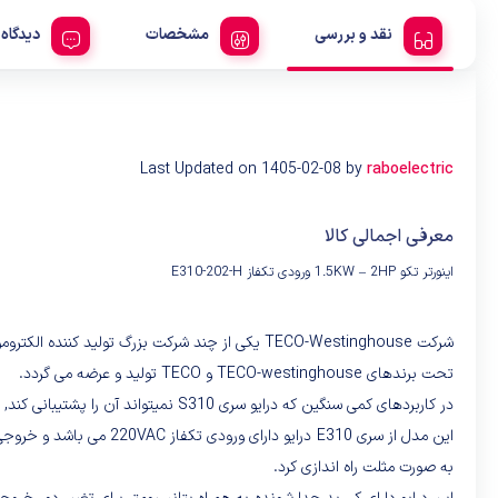
نقد و بررسی
مشخصات
دیدگاه 
Last Updated on 1405-02-08 by
raboelectric
معرفی اجمالی کالا
اینورتر تکو 1.5KW – 2HP ورودی تکفاز E310-202-H
شرکت TECO-Westinghouse یکی از چند شرکت بزرگ تو
تحت برندهای TECO-westinghouse و TECO تولید و عرضه می گردد.
در کاربردهای کمی سنگین که درایو سری S310 نمیتواند آن را پشتیبانی کند, سری E310 جایگزین مناسبی است. این درایو در کاربردهای نیمه سنگین به خوبی میتواند پاسخگوی نیازها باشد.
به صورت مثلت راه اندازی کرد.