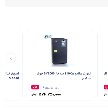
اینورتر سانیو 110KW سه فاز SY9000 فوق
سنگین
MA610
۵
۶۰۵,۰۰۰,۰۰۰
۵۷۴,۷۵۰,۰۰۰
مان
تومان