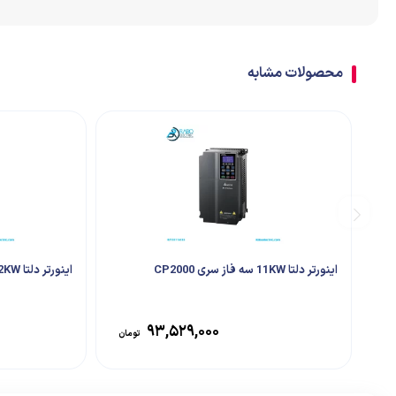
اتصالات
ترمینال
محصولات مشابه
تابلو تجهیزات جانبی
اینورتر دلتا 11KW سه فاز سری CP2000
اینورتر دلتا 2.2KW سه فاز سری MS300
۹۳,۵۲۹,۰۰۰
تومان