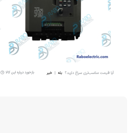
لوازم اندازه گیری
سنسور ال
لیمیت سوئیچ
سنسور خ
سنسور فشار
نمایشگر دیجیتال
کنترلر
بازخورد درباره این کالا
آیا قیمت مناسب‌تری سراغ دارید؟
|
بله
خیر
انکودر
کوپلینگ
لودسل
جانبی اتوماسیون