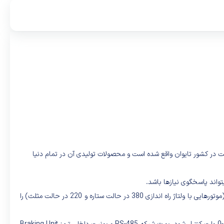
زی این شرکت در کشور تایوان واقع شده است و محصولات تولیدی آن در تمام دنیا
این مدل از سری E310 درایو دارای ورودی تکفاز 220VAC می باشد و خروجی آن نیز به صورت سه فاز 220VAC است که برای دریافت بالاترین توان باید موتور (موتورهایی با ولتاژ راه اندازی 380 در حالت ستاره و 220 در حالت مثلث) را