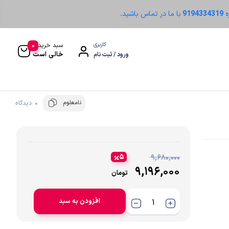
ه
9194334319
با ما در تماس باشید.
0
کاربری
سبد خرید
خالی است
ورود / ثبت نام
نامعلوم
0 دیدگاه
سنسور نوری
۵
۹,۶۸۰,۰۰۰
۹,۱۹۶,۰۰۰
تومان
افزودن به سبد