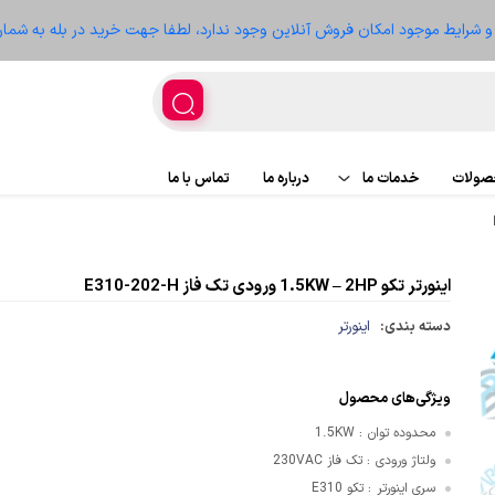
ز و شرایط موجود امکان فروش آنلاین وجود ندارد، لطفا جهت خرید در بله به شمار
حصولات
خدمات ما
درباره ما
تماس با ما
اجرای پروژه
پروژه ها
اینورتر تکو 1.5KW – 2HP ورودی تک فاز E310-202-H
تعمیر تجهیزات
سعه
دسته بندی:
اینورتر
ویژگی‌های محصول
محدوده توان
1.5KW
:
غذیه
ولتاژ ورودی
تک فاز 230VAC
:
سری اینورتر
تکو E310
ر
: