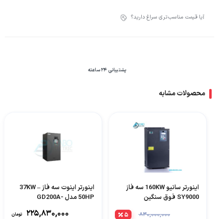
آیا قیمت مناسب‌تری سراغ دارید؟
پشتیبانی 24 ساعته
محصولات مشابه
اینورتر سانیو 160KW سه فاز
اینورتر اینوت سه فاز 37KW –
SY9000 فوق سنگین
50HP مدل GD200A-
037G/045P-4
۲۲۵,۸۳۰,۰۰۰
۵
۸۳۰,۰۰۰,۰۰۰
تومان