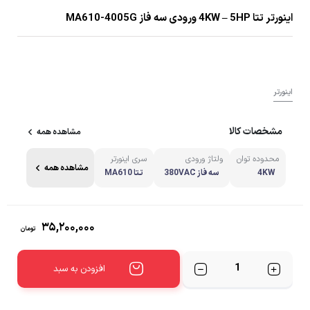
اینورتر تتا 4KW – 5HP ورودی سه فاز MA610-4005G
اینورتر
مشخصات کالا
مشاهده همه
محدوده توان
ولتاژ ورودی
سری اینورتر
مشاهده همه
4KW
سه فاز 380VAC
تتا MA610
۳۵,۲۰۰,۰۰۰
تومان
تعداد
افزودن به سبد