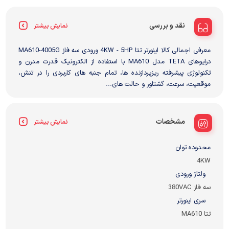
نقد و بررسی
نمایش بیشتر
معرفی اجمالی کالا اینورتر تتا 4KW - 5HP ورودی سه فاز MA610-4005G
درایوهای TETA مدل MA610 با استفاده از الکترونیک قدرت مدرن و
تکنولوژی پیشرفته ریزپردازنده ها، تمام جنبه های کاربردی را در تنش،
موقعیت، سرعت، گشتاور و حالت های...
مشخصات
نمایش بیشتر
محدوده توان
4KW
ولتاژ ورودی
سه فاز 380VAC
سری اینورتر
تتا MA610