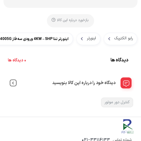
بازخورد درباره این کالا
رابو الکتریک
اینورتر
اینورتر تتا 4KW – 5HP ورودی سه فاز MA610-4005G
دیدگاه ها
0 دیدگاه ها
دیدگاه خود را درباره این کالا بنویسید
کنترل دور موتور
شماره تماس
021-33116133