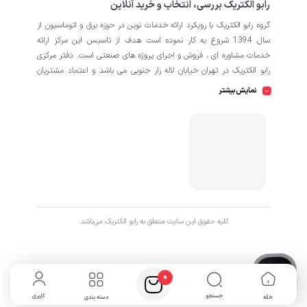
رابو الکتریک بررسی، انتخاب و خرید آنلاین
گروه رابو الکتریک با رویکرد ارائه خدمات نوین در حوزه برق و اتوماسیون از
سال 1394 شروع به کار نموده است هدف از تاسیس این مرکز ارائه
خدمات مشاوره ای ، فروش و اجرای پروژه های صنعتی است. دفتر مرکزی
رابو الکتریک در تهران خیابان لاله زار جنوبی می باشد و اعتماد مشتریان
باعث افتتاح شعبه دوم و کارگاه تابلو سازی نیز در منطقه صنعتی کمالشهر
نمایش بیشتر
کرج شده است. همکاران ما در رابو الکتریک به طور تخصصی بر روی
اتوماسیون صنعتی فعالیت می کند در نگاه دقیق تر شامل محصولاتی از
HMI
اتوماسیون
PLC
اینورتر
سروو
ترانسمیتر
انکودر
دسته
،
،
،
،
،
،
سافت استارتر
منبع تغذیه
کوپلینگ
کلید مینیاتوری
،
،
،
، انواع
و
حرارتی
رله
سنسور
، انواع
و
است که در کارخانه، کارگاه و پروژه ها
استفاده می شود. ما در رابو الکتریک تمامی تلاش خود را به کار می بندیم
که رضایت مشتریان را مورد اولویت قرار بدهیم. از این رو کالا هایی را به
کاربران برای خرید پیشنهاد می دهیم که از کیفیت بالا و پشتیبانی و
همچنین گارانتی های طولانی مدت برخوردار باشند. اگر قصد دارید با خیالی
کليه حقوق اين سايت متعلق به رابو الکتریک می‌باشد.
آسوده پروژه خود را پیش ببرید با ما در ارتباط باشید.
0
جستجو
کاربری
خانه
دسته بندی