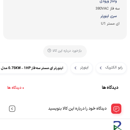
ولتاژ ورودی
سه فاز 380VAC
سری اینورتر
ای مستر U1
بازخورد درباره این کالا
رابو الکتریک
اینورتر
اینورتر ای مستر سه فاز 0.75KW – 1HP مدل iMaster U1–0075–4
دیدگاه ها
0 دیدگاه ها
دیدگاه خود را درباره این کالا بنویسید