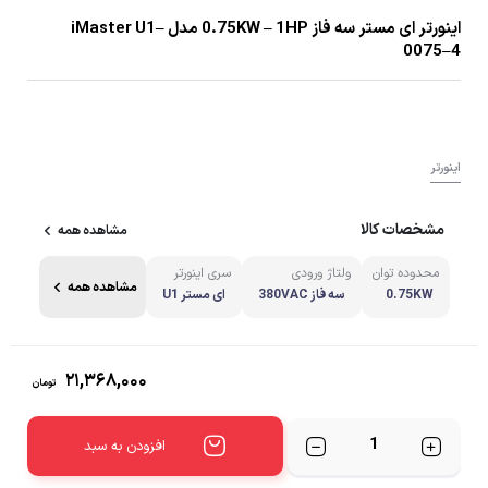
اینورتر ای مستر سه فاز 0.75KW – 1HP مدل iMaster U1–
0075–4
اینورتر
مشخصات کالا
مشاهده همه
محدوده توان
ولتاژ ورودی
سری اینورتر
مشاهده همه
0.75KW
سه فاز 380VAC
ای مستر U1
۲۱,۳۶۸,۰۰۰
تومان
تعداد
افزودن به سبد