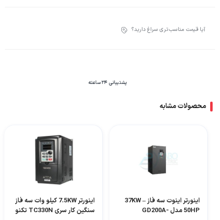
آیا قیمت مناسب‌تری سراغ دارید؟
پشتیبانی 24 ساعته
محصولات مشابه
اینورتر اینوت سه فاز 37KW –
اینورتر 7.5KW کیلو وات سه فاز
50HP مدل GD200A-
سنگین کار سری TC330N تکنو