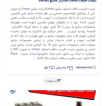
لیست قیمت سافت استارتر سانیو Sanyu
لیست قیمت سافت استارتر سانیو Sanyuشرکت سانيو Sanyu به عنوان
يکي از پيشتازان اتوماسيون صنعتي زیر نظر شرکت سانيو ژاپن تأسيس
گرديده است که با ارائه محصولات با کيفيت بالا و قيمت مناسب نقش
تعيين کننده خود را در بازارهاي جهاني تضمين نموده است بطوريکه
محصولات سانيو به بيش از 60 کشور جهان از جمله آمريکا، انگلستان،
فرانسه، روسيه, ایران و ... صادر مي­گردد.رابو الکتریک به عنوان نماینده
فروش اینورتر ها و سایر تجهیزات سانیو در شهر تهران و در بازار لاله زار
فعالیت نموده و آماده خدمات رسانی در تمامی محصولات سانیو
میباشد.تمام محصولات سانیو دارای 18 ماه گارانتی شرکت سانیو ایران
استدر زیر تصویر لیست قیمت سافت استارتر Sanyu به صورت PDF را
میتوانید از لینک زیر دانلود کنید:لینک دانلودتوضیحات لیست : Price
list دانلود لیست قیمت سافت استارتر Soft Sta ...
raboelectric
3 ماه پیش
2 نظر
13
اردیبهشت