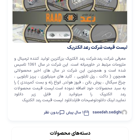
لیست قیمت شرکت رعد الکتریک
معرفی شرکت رعد:شرکت رعد الکتریک بزرگترین تولید کننده ترمینال و
ملزومات مرتبط در خاورمیانه است. این شرکت در سال 1361 تاسیس
شده است و همچنین این شرکت در سال های اخیر محصولاتی
همچون ( داکت ، ریل تابلویی ، کلید های مینیاتوری ، پریز تابلویی ،
چراغ سیگنال ، پوش باتن ، فیوز هولدر, انواع رله و بست کمربندی ) را
به سبد محصولات خود اضافه نموده است.لیست قیمت محصولات
رعد الکتریک را میتوانید از فایل زیر دانلود
نمایید:لینک دانلودتوضیحات فایلدانلود لیست قیمت رعد الکتریک
saeedeh.sedighi
1 سال پیش
بدون نظر
دسته‌های محصولات