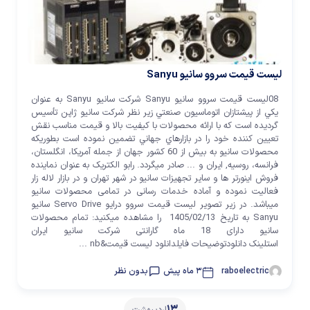
لیست قیمت سروو سانیو Sanyu
08لیست قیمت سروو سانیو Sanyu شرکت سانيو Sanyu به عنوان
يکي از پيشتازان اتوماسيون صنعتي زیر نظر شرکت سانيو ژاپن تأسيس
گرديده است که با ارائه محصولات با کيفيت بالا و قيمت مناسب نقش
تعيين کننده خود را در بازارهاي جهاني تضمين نموده است بطوريکه
محصولات سانيو به بيش از 60 کشور جهان از جمله آمريکا، انگلستان،
فرانسه، روسيه, ایران و ... صادر مي­گردد. رابو الکتریک به عنوان نماینده
فروش اینورتر ها و سایر تجهیزات سانیو در شهر تهران و در بازار لاله زار
فعالیت نموده و آماده خدمات رسانی در تمامی محصولات سانیو
میباشد. در زیر تصویر لیست قیمت سروو درایو Servo Drive سانیو
Sanyu به تاریخ 1405/02/13 را مشاهده میکنید: تمام محصولات
سانیو دارای 18 ماه گارانتی شرکت سانیو ایران
استلینک دانلودتوضیحات فایلدانلود لیست قیمت&nb ...
raboelectric
3 ماه پیش
بدون نظر