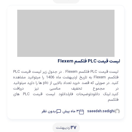
لیست قیمت PLC فلکسم Flexem
لیست قیمت PLC فلکسم Flexem . در جدول زیر لیست قیمت PLC
فلکسم Flexem به تاریخ اردیبهشت ماه 1406 را میتوانید مشاهده
کنید. در صورتی که قصد خرید تعداد بالایی از plc ها را دارید میتوانید
در مجموع تخفیف مناسبی نیز دریافت
کنید.لینک دانلودتوضیحات فایلدانلود لیست قیمت PLC های
فلکسم
saeedeh.sedighi
3 ماه پیش
بدون نظر
27
اردیبهشت