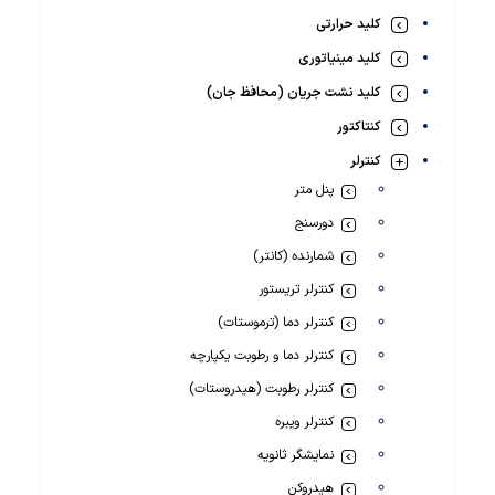
کلید حرارتی
کلید مینیاتوری
کلید نشت جریان (محافظ جان)
کنتاکتور
کنترلر
پنل متر
دورسنج
شمارنده (کانتر)
کنترلر تریستور
کنترلر دما (ترموستات)
کنترلر دما و رطوبت یکپارچه
کنترلر رطوبت (هیدروستات)
کنترلر ویبره
نمایشگر ثانویه
هیدروکن