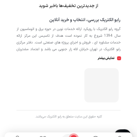
از جدیدترین تخفیف‌ها باخبر شوید
رابو الکتریک بررسی، انتخاب و خرید آنلاین
گروه رابو الکتریک با رویکرد ارائه خدمات نوین در حوزه برق و اتوماسیون از
سال 1394 شروع به کار نموده است هدف از تاسیس این مرکز ارائه
خدمات مشاوره ای ، فروش و اجرای پروژه های صنعتی است. دفتر مرکزی
رابو الکتریک در تهران خیابان لاله زار جنوبی می باشد و اعتماد مشتریان
باعث افتتاح شعبه دوم و کارگاه تابلو سازی نیز در منطقه صنعتی کمالشهر
نمایش بیشتر
کرج شده است. همکاران ما در رابو الکتریک به طور تخصصی بر روی
اتوماسیون صنعتی فعالیت می کند در نگاه دقیق تر شامل محصولاتی از
HMI
اتوماسیون
PLC
اینورتر
سروو
ترانسمیتر
انکودر
دسته
،
،
،
،
،
،
سافت استارتر
منبع تغذیه
کوپلینگ
کلید مینیاتوری
،
،
،
، انواع
و
حرارتی
رله
سنسور
، انواع
و
است که در کارخانه، کارگاه و پروژه ها
استفاده می شود. ما در رابو الکتریک تمامی تلاش خود را به کار می بندیم
که رضایت مشتریان را مورد اولویت قرار بدهیم. از این رو کالا هایی را به
کاربران برای خرید پیشنهاد می دهیم که از کیفیت بالا و پشتیبانی و
همچنین گارانتی های طولانی مدت برخوردار باشند. اگر قصد دارید با خیالی
کليه حقوق اين سايت متعلق به رابو الکتریک می‌باشد.
آسوده پروژه خود را پیش ببرید با ما در ارتباط باشید.