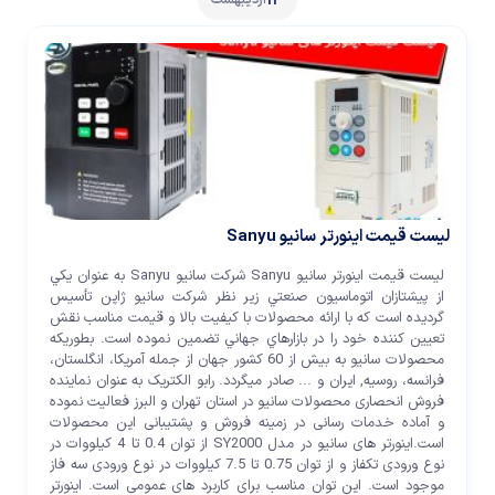
13
اردیبهشت
لیست قیمت اینورتر سانیو Sanyu
لیست قیمت اینورتر سانیو Sanyu شرکت سانيو Sanyu به عنوان يکي
از پيشتازان اتوماسيون صنعتي زیر نظر شرکت سانيو ژاپن تأسيس
گرديده است که با ارائه محصولات با کيفيت بالا و قيمت مناسب نقش
تعيين کننده خود را در بازارهاي جهاني تضمين نموده است. بطوريکه
محصولات سانيو به بيش از 60 کشور جهان از جمله آمريکا، انگلستان،
فرانسه، روسيه, ایران و ... صادر مي­گردد. رابو الکتریک به عنوان نماینده
فروش انحصاری محصولات سانیو در استان تهران و البرز فعالیت نموده
و آماده خدمات رسانی در زمینه فروش و پشتیبانی این محصولات
است.اینورتر های سانیو در مدل SY2000 از توان 0.4 تا 4 کیلووات در
نوع ورودی تکفاز و از توان 0.75 تا 7.5 کیلووات در نوع ورودی سه فاز
موجود است. این توان مناسب برای کاربرد های عمومی است. اینورتر