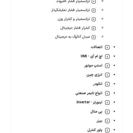
ترانسمیتر فشار کامپوند
ترانسمیتر فشار نمایشگردار
ترانسمیتر و کنترلر وزن
کنترلر فشار دیجیتال
مبدل آنالوگ به دیجیتال
اتصالات
اچ ام آی - HMI
استپ موتور
انرژی چین
انکودر
انواع تایمر صنعتی
اینورتر - Inverter
بی متال
بیزر
پاور کنترل