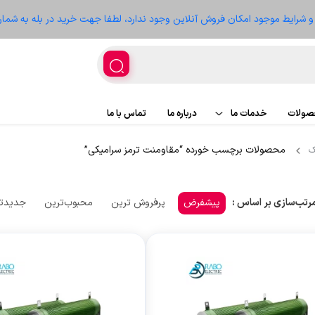
ز و شرایط موجود امکان فروش آنلاین وجود ندارد، لطفا جهت خرید در بله به شمار
حصولات
خدمات ما
درباره ما
تماس با ما
محصولات برچسب خورده “مقاومنت ترمز سرامیکی”
ک
اجرای پروژه
پروژه ها
تعمیر تجهیزات
سعه
پیشفرض
پرفروش ترین
محبوب‌ترین
جدیدت
رتب‌سازی بر اساس :
غذیه
ر