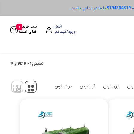
ه
9194334319
با ما در تماس باشید.
0
کاربری
سبد خرید
خالی است
ورود / ثبت نام
نمایش
1
-
4
کالا از
4
سنسور نوری
رین
ارزان‌ترین
گران‌ترین
در دسترس