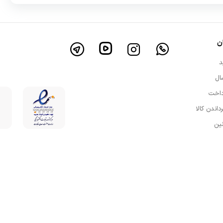
ن
د
ال
داخت
رداندن کالا
نین