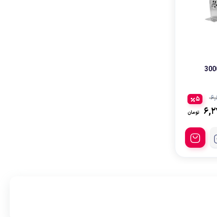
۶,
5
۶,۲
تومان