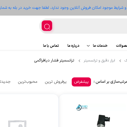
ز و شرایط موجود امکان فروش آنلاین وجود ندارد، لطفا جهت خرید در بله به شمار
حصولات
خدمات ما
درباره ما
تماس با ما
ترانسمیتر فشار دیافراگمی
ک
اجرای پروژه
ابزار دقیق و ترانسمیتر
پروژه ها
تعمیر تجهیزات
سعه
پیشفرض
پرفروش ترین
محبوب‌ترین
جدیدت
رتب‌سازی بر اساس :
غذیه
ر