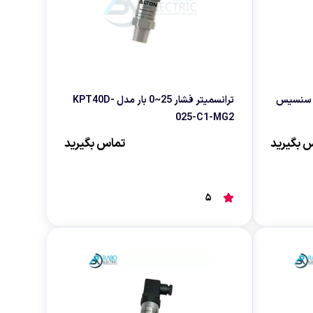
دیافراگمی سنسیس
ترانسمیتر فشار 25~0 بار مدل KPT40D-
025-C1-MG2
 بگیرید
تماس بگیرید
5