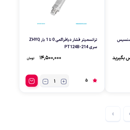
فراگمی سنسیس
ترانسمیتر فشار دیافراگمی 0 تا 1 بار ZHYQ
سری PT124B-214
 بگیرید
۱۴,۵۰۰,۰۰۰
تومان
5
›