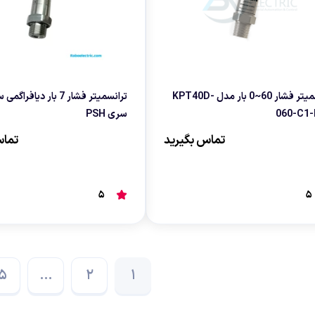
ترانسمیتر فشار 60~0 بار مدل KPT40D-
ترانسمیتر فشار 7 بار دیا
060-C1
سری PSH
تماس بگیرید
تماس
5
5
5
…
2
1