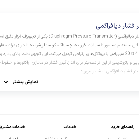
ر فشار دیافراگمی
ترانسمیتر فشار دیافراگمی (m Pressure Transmitter
ماس مستقیم سنسور با سیالات خورنده، چسبناک، کریستالی‌شونده یا دارای ذرات معلق ج
صنعتی مانند 4 تا 20 میلی‌آمپر یا پروتکل‌های ارتباطی تبدیل می‌کند. این تجهیز دقت با
یی و پتروشیمی از این ترانسمیتر برای اندازه‌گیری فشار در مخازن، راکتورها و خطوط فر
یتر فشار دیافراگمی به شمار می‌رود.
نمایش بیشتر
راهنمای خرید
خدمات
خدمات مشتریا