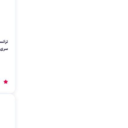
لوازم اندازه گیری
سنسور ال
لیمیت سوئیچ
سنسور خ
سنسور فشار
نمایشگر دیجیتال
سری PSH
کنترلر
انکودر
کوپلینگ
لودسل
جانبی اتوماسیون