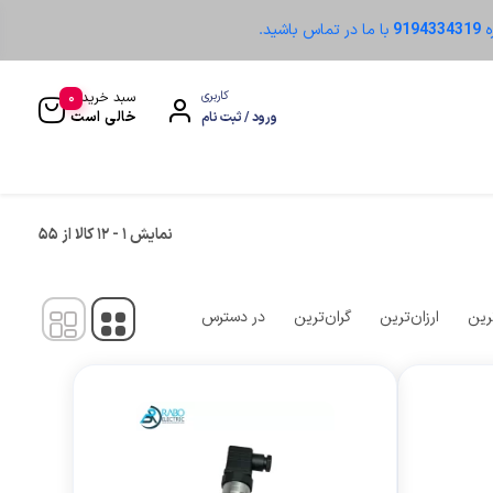
ه
9194334319
با ما در تماس باشید.
0
کاربری
سبد خرید
خالی است
ورود / ثبت نام
نمایش
1
-
12
کالا از
55
سنسور نوری
رین
ارزان‌ترین
گران‌ترین
در دسترس