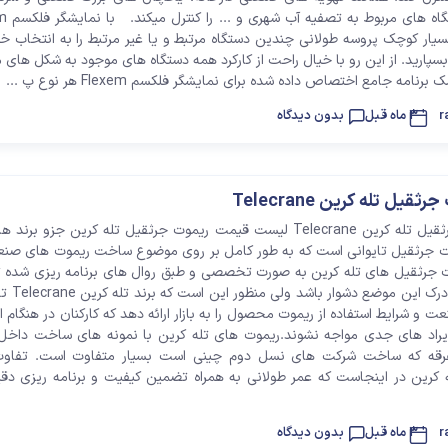
سیار کوچک پروسه طولانی چندین دستگاه مرتبط و یا غیر مرتبط را به انتخاب خ
سپارید. از این رو با خیال راحت از کارکرد همه دستگاه های موجود به شکل های 
رنامه جامع اختصاص داده شده برای نمایشگر فلکسم Flexem هر نوع پ ...
r
3 ماه قبل
بدون دیدگاه
یل تله کرین Telecrane
قیمت ریموت جرثقیل تله کرین Telecrane لیست قیمت ریموت جرثقیل تله کرین جزو ب
وت جرثقیل تایوانی است که به طور کامل بر روی موضوع ساخت ریموت های صنعت
ت جرثقیل های تله کرین به صورت تخصصی و طبق روال های برنامه ریزی شده ت
شود. شاید کمی درک 
عت و شرایط استفاده از ریموت محصول را به بازار ارائه دهد که کارکنان در هنگام اس
راد های جدی مواجه نشوند.ریموت های تله کرین با نمونه های ساخت داخل
متفرقه که ساخت شرکت های نسل دوم چینی است بسیار متفاوت است. تفاو
کرین در اینجاست که عمر طولانی به همراه تضمین کیفیت و برنامه ریزی دقیق
r
3 ماه قبل
بدون دیدگاه