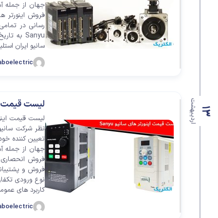
جهان از جمله آمر
فروش اینورتر ها
سانیو ایران استلی
aboelectric
اردیبهشت
لیست قیمت اینور
13
نظر شرکت سانيو
جهان از جمله آمر
فروش انحصاری مح
کاربرد های عمومی است. این
aboelectric