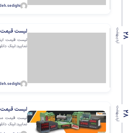
لوازم اندازه گیری
deh.sedighi
سنسور ال
لیمیت سوئیچ
سنسور خ
اردیبهشت
لیست قیمت اینور
28
سنسور فشار
نمایید:لینک دان
نمایشگر دیجیتال
کنترلر
انکودر
deh.sedighi
کوپلینگ
اردیبهشت
لیست قیمت 
لودسل
28
جانبی اتوماسیون
نمایید:لینک دان