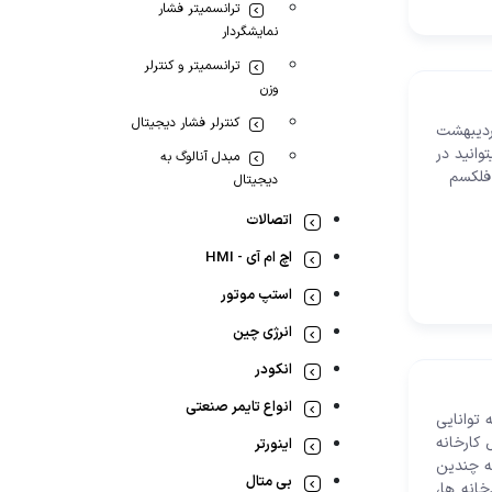
ترانسمیتر فشار
نمایشگردار
ترانسمیتر و کنترلر
وزن
کنترلر فشار دیجیتال
یمت PLC فلکسم Flexem به تاریخ اردیبهشت
بالایی از plc ها را دارید میتوانید در
مبدل آنالوگ به
دیجیتال
اتصالات
اچ ام آی - HMI
استپ موتور
انرژی چین
انکودر
انواع تایمر صنعتی
ه که توانایی
کارخانه
اینورتر
ک دستگاه، بلکه چندین
بی متال
انه ها،