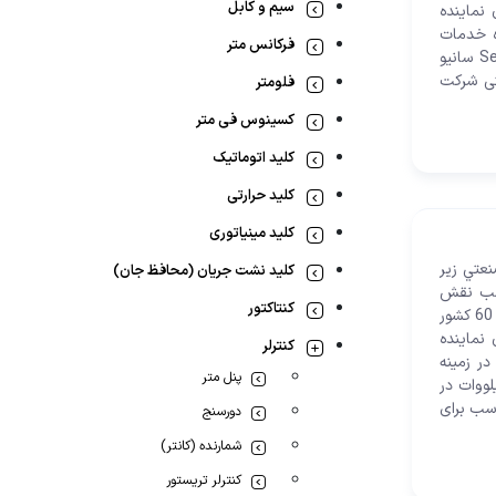
سیم و کابل
 نماینده
ده خدمات
فرکانس متر
رسانی در تمامی محصولات سانیو میباشد. در زیر تصویر لیست قیمت سروو درایو Servo Drive سانیو
م محصولات سانیو دارای 18 ماه گارانتی شرکت
فلومتر
کسینوس فی متر
کلید اتوماتیک
کلید حرارتی
کلید مینیاتوری
ماسيون صنعتي زیر
کلید نشت جریان (محافظ جان)
اسب نقش
کنتاکتور
تعيين کننده خود را در بازارهاي جهاني تضمين نموده است. بطوريکه محصولات سانيو به بيش از 60 کشور
 نماینده
کنترلر
ر زمینه
پنل متر
محصولات است.اینورتر های سانیو در مدل SY2000 از توان 0.4 تا 4 کیلووات در
ان مناسب برای
دورسنج
شمارنده (کانتر)
کنترلر تریستور