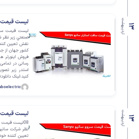
اردیبهشت
لیست قیمت ساف
13
صنعتي زیر نظر ش
کشور جهان از جمله
فروش اینورتر ها
کنید:لینک دانلودتوضیحات لیست : rice list
aboelectric
اردیبهشت
لیست قیمت سروو
13
نظر شرکت سانيو