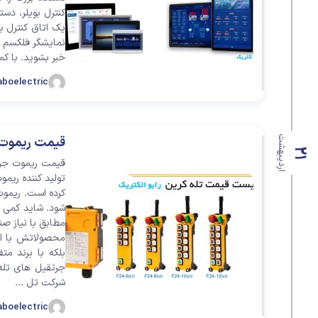
یک اتاق کنترل ب
نمایشگر فلکسم ب
خبر بشوید. با کمک ب
aboelectric
اردیبهشت
قیمت ریموت جرثق
21
تولید کننده ریم
کرده است. ریمو
مطابق با نیاز صن
محصولاتش با ای
بلکه با برند 
جرثقیل های تله 
شرکت تل ...
aboelectric