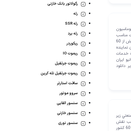
رگولاتور بانک خازنی
رله
رله SSR
 پيشتازان اتوماسيون
رله برد
مت مناسب
نقش تعيين کننده خود را در بازارهاي جهاني تضمين نموده است بطوريکه محصولات سانيو به بيش از 60
ریکوردر
ن نماینده
ده خدمات
ریموت IO
اه گارانتی شرکت سانیو ایران
ریموت جرثقیل
وانید از لینک زیر دانلود
ریموت جرثقیل تله کرین
سافت استارتر
سروو موتور
سنسور القایی
سنسور خازنی
ماسيون صنعتي زیر
اسب نقش
سنسور نوری
تعيين کننده خود را در بازارهاي جهاني تضمين نموده است بطوريکه محصولات سانيو به بيش از 60 کشور