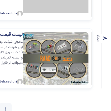
deh.sedighi
لیست قیمت ش
مرداد
8
معرفی شرکت رعد:
( داکت ، ریل تابل
و بست کمربندی 
میتوانید از فایل
deh.sedighi
1