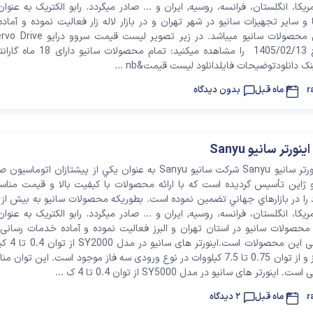
يکا، انگلستان، فرانسه، روسيه, ایران و ... صادر مي­گردد. رابو الکتریک به عنوان
 و سایر تجهیزات سانیو در شهر تهران و در بازار لاله زار فعالیت نموده و آما
Sanyu به تاریخ 1405/02/13 را مشاهده میکنید: تما
نک دانلودتوضیحات فایلدانلود لیست قیمت&nb ...
r
3 ماه قبل
بدون دیدگاه
تر سانیو Sanyu
لیست قیمت اینورتر سانیو Sanyu شرکت سانيو Sanyu به عنوان يکي از پيشتازان اتو
 ژاپن تأسيس گرديده است که با ارائه محصولات با کيفيت بالا و قيمت من
يکا، انگلستان، فرانسه، روسيه, ایران و ... صادر مي­گردد. رابو الکتریک به عنوان
صولات سانیو در استان تهران و البرز فعالیت نموده و آماده خدمات رسانی د
فروش و پشتیبانی این 
نوع ورودی تکفاز و از توان 0.75 تا 7.5 کیلووات در نوع ورودی سه فاز موجود است. این تو
ورتر های سانیو در مدل SY5000 از توان 0.4 تا 4 ک ...
r
3 ماه قبل
2 دیدگاه