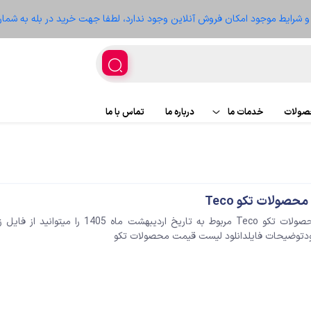
ز و شرایط موجود امکان فروش آنلاین وجود ندارد، لطفا جهت خرید در بله به شمار
حصولات
خدمات ما
درباره ما
تماس با ما
اجرای پروژه
پروژه ها
تعمیر تجهیزات
سعه
صولات تکو Teco
لیست قیمت محصولات تکو Teco مربوط به تاریخ اردیبهشت ماه 1405 را م
نلودتوضیحات فایلدانلود لیست قیمت محصولات تکو
غذیه
ر