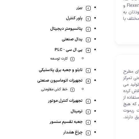
کنترل بویلر، دستگاه های مربوط به تصفیه آب شهری و ... را کنترل میکند. با نمایشگر فلکسم Flexem و
بیزر
ودتان به
پاور کنترل
مختلف با
پتانسیومتر دیجیتال
پدال صنعتی
پی ال سی - PLC
کارت توسعه
تابلو و جعبه برق پلاستیکی
رند های مطرح
ی تمرکز
تجهیزات اتوماسیون صنعتی
ولید می
خط کش مقاومتی
این موضع دشوار باشد ولی منظور این است که برند تله کرین Telecrane تلاش کرده
تفاده از
تجهیزات کنترل موتور
 که هیچ
ت ریموت
ترمینال
 دارند.
جعبه تقسیم سنسور
چراغ هشدار