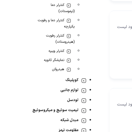
کنترلر دما
(ترموستات)
کنترلر دما و رطوبت
لود لیست
یکپارچه
کنترلر رطوبت
(هیدروستات)
کنترلر ویبره
نمایشگر ثانویه
هیدروکن
کوپلینگ
لوازم جانبی
لودسل
لود لیست
لیمیت سوئیچ و میکروسوئیچ
مبدل شبکه
مقاومت ترمز