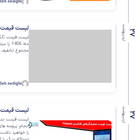
deh.sedighi
اتصالات
ترمینال
اردیبهشت
لیست قیمت PLC فلکسم lexem
27
تابلو تجهیزات جانبی
مجموع تخفیف مناسب
deh.sedighi
اردیبهشت
لیست قیمت نمای
27
انجام پروسه های
دستگاه بزرگ را 