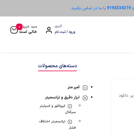
ه
9194334319
با ما در تماس باشید.
0
کاربری
سبد خرید
خالی است
ورود / ثبت نام
سنسور نوری
دسته‌های محصولات
آمپر متر
یتوانید از فایل زیر دانلود
ابزار دقیق و ترانسمیتر
ایزولاتور و اسپلیتر
سیگنال
ترانسمیتر اختلاف
فشار